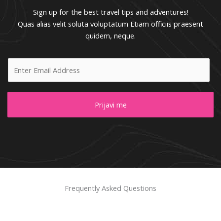
Sign up for the best travel tips and adventures!
Quas alias velit soluta voluptatum Etiam officiis praesent
quidem, neque.
E
m
a
i
Prijavi me
l
*
Frequently Asked Questions