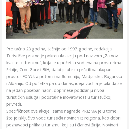
Pre tačno 28 godina, tačnije od 1997. godine, redakcija
Turističke prizme je pokrenula akciju pod nazivom „Za novi
kvalitet u turizmu“, koja je u početku vodjena na prostorima
Srbije, Crne Gore i BiH, da bi je ubrzo prširili na ukupan
prostor EX YU, a potom i na Rumuniju, Madjarsku, Bugarsku
i Albaniju. Od početka pa do danas, ideja vodilja je bila da se
na jedan poseban način, doprinese podizanju nivoa
turističkih usluga i podstakne inovativnost u turistučkoj
privredi.
Specifičnost ove akcije i same nagrade PRIZMA je u tome
što je isključivo vode turistički novinari iz reigiona, kao dobri
poznavaoci prilika u turizmu, koji su i članovi žirija. Novinari