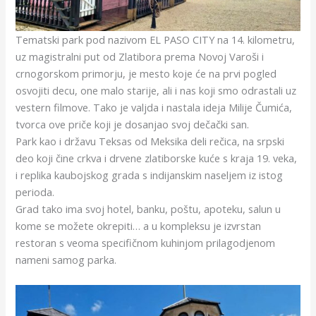
Tematski park pod nazivom EL PASO CITY na 14. kilometru,
uz magistralni put od Zlatibora prema Novoj Varoši i
crnogorskom primorju, je mesto koje će na prvi pogled
osvojiti decu, one malo starije, ali i nas koji smo odrastali uz
vestern filmove. Tako je valjda i nastala ideja Milije Čumića,
tvorca ove priče koji je dosanjao svoj dečački san.
Park kao i državu Teksas od Meksika deli rečica, na srpski
deo koji čine crkva i drvene zlatiborske kuće s kraja 19. veka,
i replika kaubojskog grada s indijanskim naseljem iz istog
perioda.
Grad tako ima svoj hotel, banku, poštu, apoteku, salun u
kome se možete okrepiti… a u kompleksu je izvrstan
restoran s veoma specifičnom kuhinjom prilagodjenom
nameni samog parka.