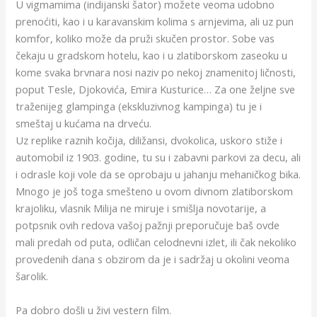
U vigmamima (indijanski šator) možete veoma udobno
prenoćiti, kao i u karavanskim kolima s arnjevima, ali uz pun
komfor, koliko može da pruži skučen prostor. Sobe vas
čekaju u gradskom hotelu, kao i u zlatiborskom zaseoku u
kome svaka brvnara nosi naziv po nekoj znamenitoj ličnosti,
poput Tesle, Djokovića, Emira Kusturice… Za one željne sve
traženijeg glampinga (ekskluzivnog kampinga) tu je i
smeštaj u kućama na drveću.
Uz replike raznih kočija, diližansi, dvokolica, uskoro stiže i
automobil iz 1903. godine, tu su i zabavni parkovi za decu, ali
i odrasle koji vole da se oprobaju u jahanju mehaničkog bika.
Mnogo je još toga smešteno u ovom divnom zlatiborskom
krajoliku, vlasnik Milija ne miruje i smišlja novotarije, a
potpsnik ovih redova vašoj pažnji preporučuje baš ovde
mali predah od puta, odličan celodnevni izlet, ili čak nekoliko
provedenih dana s obzirom da je i sadržaj u okolini veoma
šarolik.
Pa dobro došli u živi vestern film.