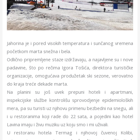
Jahorina je i pored visokih temperatura i sunčanog vremena
početkom marta snežna i bela.
Odlično pripremljene staze izdržavaju, a najavljene su i nove
padavine, što po rečima Igora Tošića, direktora turističke
organizacije, omogućava produžetak ski sezone, verovatno
do kraja treće dekade marta.
Na planini su još uvek prepuni hoteli i apartmani,
inspekcijske službe kontrolišu sprovodjenje epidemioloških
mera, pa su turisti uz njihovu primenu bezbedni na snegu, ali
i u restoranima koji rade do 22 sata, a pojedini kao hotel
Lavina imaju i živu muziku uz koju smo i mi uživali.
U restoranu hotela Termag i njihovoj čuvenoj Kolibi,