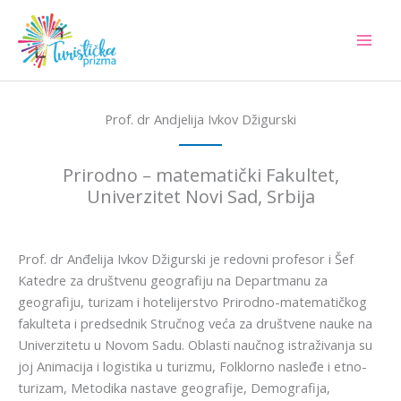
Skip
to
content
Prof. dr Andjelija Ivkov Džigurski
Prirodno – matematički Fakultet,
Univerzitet Novi Sad, Srbija
Prof. dr Anđelija Ivkov Džigurski je redovni profesor i Šef
Katedre za društvenu geografiju na Departmanu za
geografiju, turizam i hotelijerstvo Prirodno-matematičkog
fakulteta i predsednik Stručnog veća za društvene nauke na
Univerzitetu u Novom Sadu. Oblasti naučnog istraživanja su
joj Animacija i logistika u turizmu, Folklorno nasleđe i etno-
turizam, Metodika nastave geografije, Demografija,