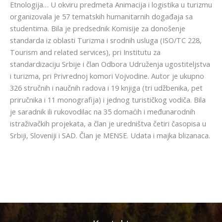
Etnologija… U okviru predmeta Animacija i logistika u turizmu
organizovala je 57 tematskih humanitarnih događaja sa
studentima. Bila je predsednik Komisije za donošenje
standarda iz oblasti Turizma i srodnih usluga (ISO/TC 228,
Tourism and related services), pri Institutu za
standardizaciju Srbije i član Odbora Udruženja ugostiteljstva
i turizma, pri Privrednoj komori Vojvodine. Autor je ukupno
326 stručnih i naučnih radova i 19 knjiga (tri udžbenika, pet
priručnika i 11 monografija) i jednog turističkog vodiča. Bila
je saradnik ili rukovodilac na 35 domaćih i međunarodnih
istraživačkih projekata, a član je uredništva četiri časopisa u
Srbiji, Sloveniji i SAD. Član je MENSE. Udata i majka blizanaca.