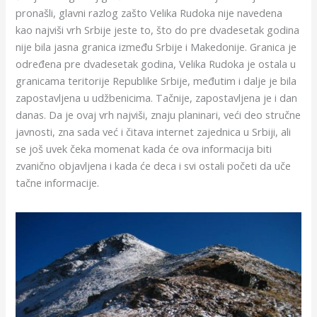
pronašli, glavni razlog zašto Velika Rudoka nije navedena
kao najviši vrh Srbije jeste to, što do pre dvadesetak godina
nije bila jasna granica između Srbije i Makedonije. Granica je
određena pre dvadesetak godina, Velika Rudoka je ostala u
granicama teritorije Republike Srbije, međutim i dalje je bila
zapostavljena u udžbenicima. Tačnije, zapostavljena je i dan
danas. Da je ovaj vrh najviši, znaju planinari, veći deo stručne
javnosti, zna sada već i čitava internet zajednica u Srbiji, ali
se još uvek čeka momenat kada će ova informacija biti
zvanično objavljena i kada će deca i svi ostali početi da uče
tačne informacije.