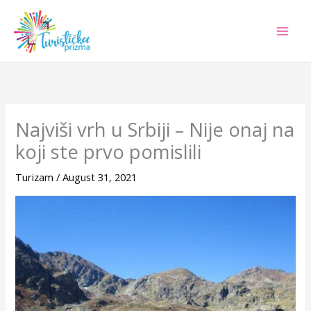
Skip
to
content
Najviši vrh u Srbiji – Nije onaj na
koji ste prvo pomislili
Turizam
/
August 31, 2021