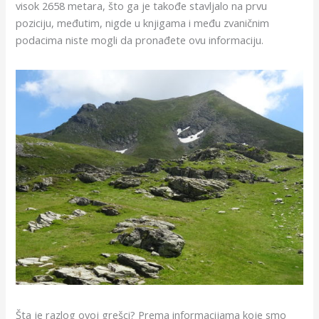
visok 2658 metara, što ga je takođe stavljalo na prvu
poziciju, međutim, nigde u knjigama i među zvaničnim
podacima niste mogli da pronađete ovu informaciju.
Šta je razlog ovoj grešci? Prema informacijama koje smo