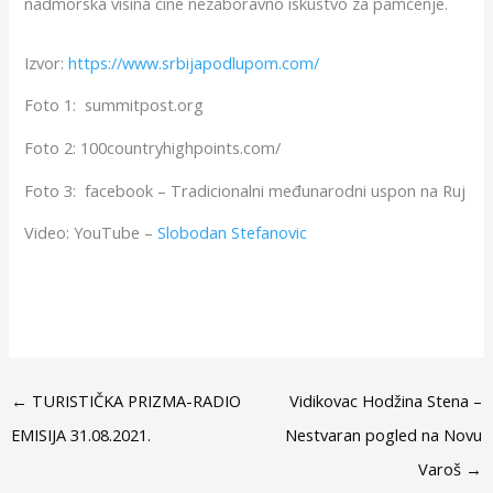
nadmorska visina čine nezaboravno iskustvo za pamćenje.
Izvor:
https://www.srbijapodlupom.com/
Foto 1:
summitpost.org
Foto 2:
100countryhighpoints.com/
Foto 3:
facebook – Tradicionalni međunarodni uspon na Ruj
Video: YouTube –
Slobodan Stefanovic
←
TURISTIČKA PRIZMA-RADIO
Vidikovac Hodžina Stena –
EMISIJA 31.08.2021.
Nestvaran pogled na Novu
Varoš
→