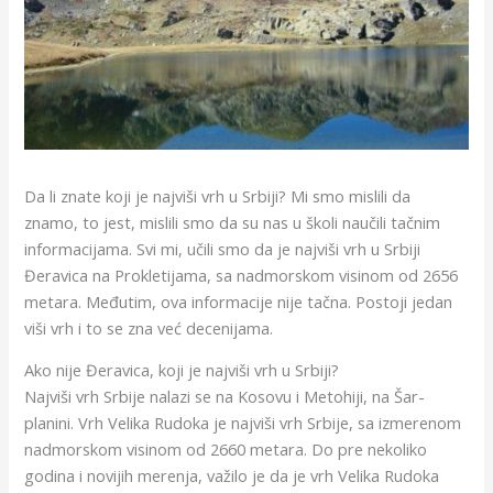
Da li znate koji je najviši vrh u Srbiji? Mi smo mislili da
znamo, to jest, mislili smo da su nas u školi naučili tačnim
informacijama. Svi mi, učili smo da je najviši vrh u Srbiji
Đeravica na Prokletijama, sa nadmorskom visinom od 2656
metara. Međutim, ova informacije nije tačna. Postoji jedan
viši vrh i to se zna već decenijama.
Ako nije Đeravica, koji je najviši vrh u Srbiji?
Najviši vrh Srbije nalazi se na Kosovu i Metohiji, na Šar-
planini. Vrh Velika Rudoka je najviši vrh Srbije, sa izmerenom
nadmorskom visinom od 2660 metara. Do pre nekoliko
godina i novijih merenja, važilo je da je vrh Velika Rudoka