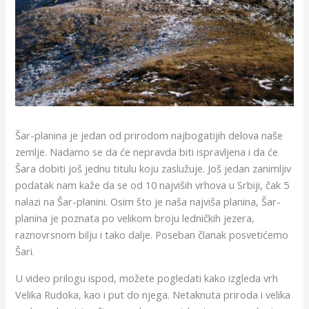
Šar-planina je jedan od prirodom najbogatijih delova naše
zemlje. Nadamo se da će nepravda biti ispravljena i da će
Šara dobiti još jednu titulu koju zaslužuje. Još jedan zanimljiv
podatak nam kaže da se od 10 najviših vrhova u Srbiji, čak 5
nalazi na Šar-planini. Osim što je naša najviša planina, Šar-
planina je poznata po velikom broju ledničkih jezera,
raznovrsnom bilju i tako dalje. Poseban članak posvetićemo
Šari.
U video prilogu ispod, možete pogledati kako izgleda vrh
Velika Rudoka, kao i put do njega. Netaknuta priroda i velika