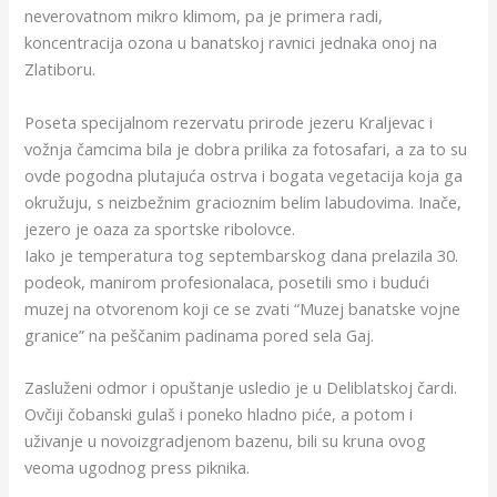
neverovatnom mikro klimom, pa je primera radi,
koncentracija ozona u banatskoj ravnici jednaka onoj na
Zlatiboru.
Poseta specijalnom rezervatu prirode jezeru Kraljevac i
vožnja čamcima bila je dobra prilika za fotosafari, a za to su
ovde pogodna plutajuća ostrva i bogata vegetacija koja ga
okružuju, s neizbežnim gracioznim belim labudovima. Inače,
jezero je oaza za sportske ribolovce.
Iako je temperatura tog septembarskog dana prelazila 30.
podeok, manirom profesionalaca, posetili smo i budući
muzej na otvorenom koji ce se zvati “Muzej banatske vojne
granice” na peščanim padinama pored sela Gaj.
Zasluženi odmor i opuštanje usledio je u Deliblatskoj čardi.
Ovčiji čobanski gulaš i poneko hladno piće, a potom i
uživanje u novoizgradjenom bazenu, bili su kruna ovog
veoma ugodnog press piknika.