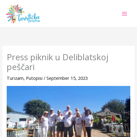
Skip
to
content
Press piknik u Deliblatskoj
peščari
Turizam
,
Putopisi
/
September 15, 2023