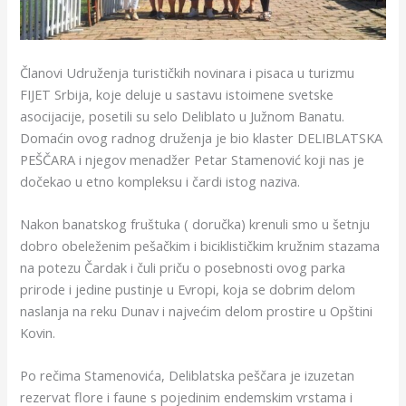
Članovi Udruženja turističkih novinara i pisaca u turizmu
FIJET Srbija, koje deluje u sastavu istoimene svetske
asocijacije, posetili su selo Deliblato u Južnom Banatu.
Domaćin ovog radnog druženja je bio klaster DELIBLATSKA
PEŠČARA i njegov menadžer Petar Stamenović koji nas je
dočekao u etno kompleksu i čardi istog naziva.
Nakon banatskog fruštuka ( doručka) krenuli smo u šetnju
dobro obeleženim pešačkim i biciklističkim kružnim stazama
na potezu Čardak i čuli priču o posebnosti ovog parka
prirode i jedine pustinje u Evropi, koja se dobrim delom
naslanja na reku Dunav i najvećim delom prostire u Opštini
Kovin.
Po rečima Stamenovića, Deliblatska peščara je izuzetan
rezervat flore i faune s pojedinim endemskim vrstama i