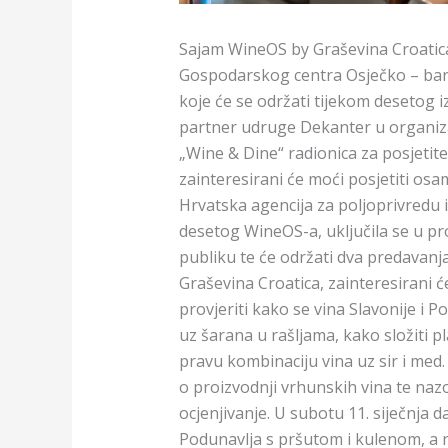
Sajam WineOS by Graševina Croatica o
Gospodarskog centra Osječko – bara
koje će se održati tijekom desetog 
partner udruge Dekanter u organizac
„Wine & Dine“ radionica za posjetit
zainteresirani će moći posjetiti osam
Hrvatska agencija za poljoprivredu
desetog WineOS-a, uključila se u pr
publiku te će održati dva predavanj
Graševina Croatica, zainteresirani
provjeriti kako se vina Slavonije i P
uz šarana u rašljama, kako složiti 
pravu kombinaciju vina uz sir i med
o proizvodnji vrhunskih vina te na
ocjenjivanje. U subotu 11. siječnja da
Podunavlja s pršutom i kulenom, a n