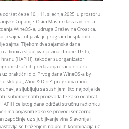
držat će se 10. i 11. siječnja 2025. u prostoru
njske županije. Osim Masterclass radionica
izdanja WineOS-a, udruga Graševina Croatica,
iji sajma, objavila je program besplatnih
elje sajma. Tijekom dva sajamska dana
 radionica sljubljivanja vina i hrane. Uz to,
 i hranu (HAPIH), također suorganizator
ogram stručnih predavanja i radionica za
a uz praktični dio. Prvog dana WineOS-a by
 će u sklopu „Wine & Dine“ programa moći
odunavlja sljubljuju sa sushijem, što najbolje ide
platu suhomesnatih proizvoda te kako odabrati
. HAPIH će istog dana održati stručnu radionicu
zočnima pojasniti kako se provodi senzorno
n započinje uz sljubljivanje vina Slavonije i
astavlja se traženjem najboljih kombinacija uz