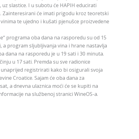
uz slastice. I u subotu će HAPIH educirati
ci. Zainteresirani će imati prigodu kroz teoretski
u vinima te ujedno i kušati pjenušce proizvedene
ine“ programa oba dana na rasporedu su od 15
i, a program sljubljivanja vina i hrane nastavlja
ba dana na rasporedu je u 19 sati i 30 minuta.
nju u 17 sati. Premda su sve radionice
unaprijed registrirati kako bi osigurali svoja
evine Croatice. Sajam će oba dana za
 sat, a dnevna ulaznica moći će se kupiti na
Informacije na službenoj stranici WineOS-a.