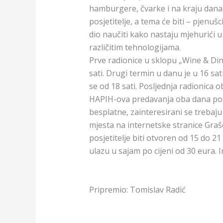
hamburgere, čvarke i na kraju dana, 
posjetitelje, a tema će biti – pjenuš
dio naučiti kako nastaju mjehurići 
različitim tehnologijama.
Prve radionice u sklopu „Wine & D
sati. Drugi termin u danu je u 16 sat
se od 18 sati. Posljednja radionica o
HAPIH-ova predavanja oba dana poči
besplatne, zainteresirani se trebaju 
mjesta na internetske stranice Graš
posjetitelje biti otvoren od 15 do 21
ulazu u sajam po cijeni od 30 eura. 
Pripremio: Tomislav Radić