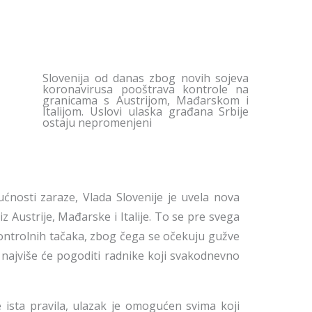
Slovenija od danas zbog novih sojeva
koronavirusa pooštrava kontrole na
granicama s Austrijom, Mađarskom i
Italijom. Uslovi ulaska građana Srbije
ostaju nepromenjeni
nosti zaraze, Vlada Slovenije je uvela nova
iz Austrije, Mađarske i Italije. To se pre svega
ntrolnih tačaka, zbog čega se očekuju gužve
 najviše će pogoditi radnike koji svakodnevno
 ista pravila, ulazak je omogućen svima koji