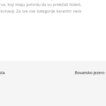
us, koji imaju potvrdu da su preležali bolest,
cinaciji. Za sve ove kategorije karantin neće
sta
Bovansko jezero