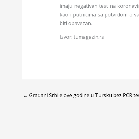
imaju negativan test na koronavir
kao i putnicima sa potvrdom o vak
biti obavezan.
Izvor: tumagazin.rs
←
Građani Srbije ove godine u Tursku bez PCR te