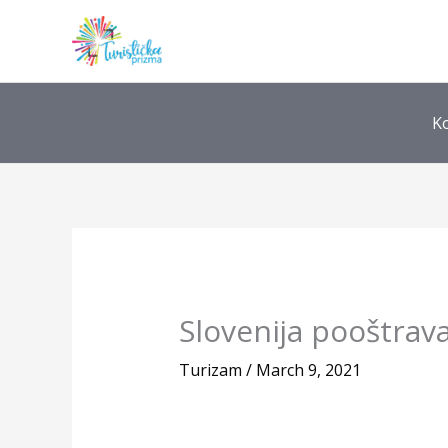
Skip
to
content
K
Slovenija pooštrava
Turizam
/
March 9, 2021