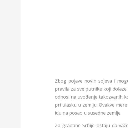
Zbog pojave novih sojeva i moguć
pravila za sve putnike koji dolaze 
odnosi na uvođenje takozvanih ko
pri ulasku u zemlju. Ovakve mere
idu na posao u susedne zemlje.
Za građane Srbije ostaju da važe