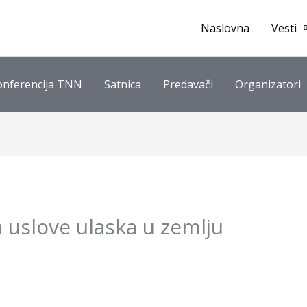
Naslovna
Vesti
onferencija TNN
Satnica
Predavači
Organizatori
 uslove ulaska u zemlju