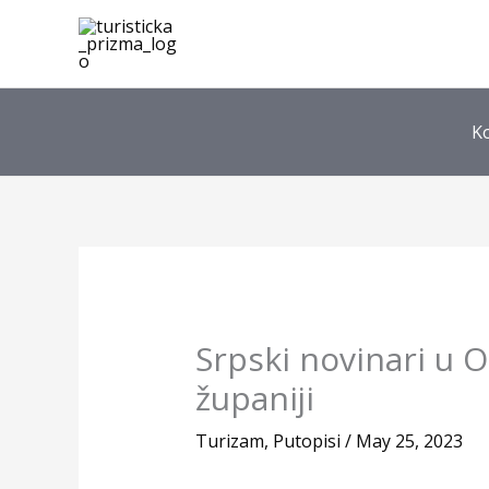
Skip
to
content
K
Srpski novinari u O
županiji
Turizam
,
Putopisi
/
May 25, 2023