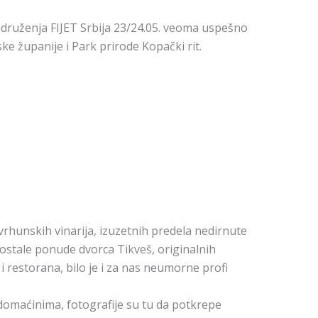
 udruženja FIJET Srbija 23/24.05. veoma uspešno
e županije i Park prirode Kopački rit.
rhunskih vinarija, izuzetnih predela nedirnute
 ostale ponude dvorca Tikveš, originalnih
 restorana, bilo je i za nas neumorne profi
domaćinima, fotografije su tu da potkrepe