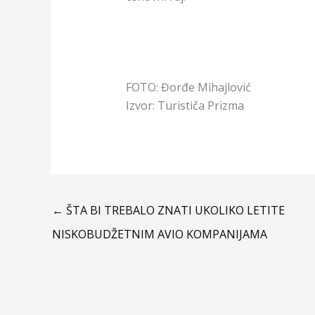
FOTO: Đorđe Mihajlović
Izvor: Turističa Prizma
←
ŠTA BI TREBALO ZNATI UKOLIKO LETITE
NISKOBUDŽETNIM AVIO KOMPANIJAMA