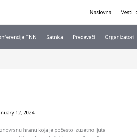
Naslovna
Vesti
onferencija TNN
Satnica
Predavači
Organizatori
anuary 12, 2024
aznovrsnu hranu koja je počesto izuzetno ljuta