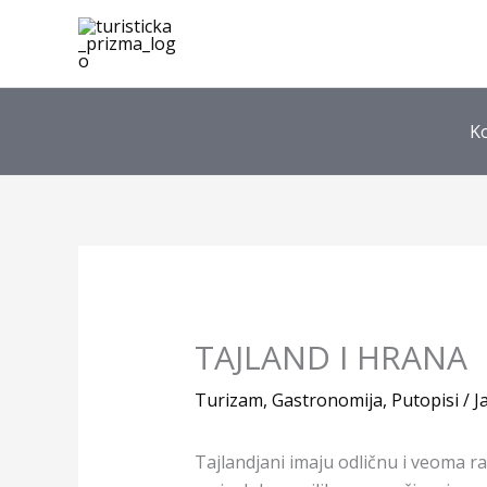
Skip
to
content
K
TAJLAND I HRANA
Turizam
,
Gastronomija
,
Putopisi
/
J
Tajlandjani imaju odličnu i veoma r