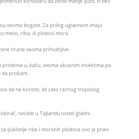
pomenuti konobaru da želite manje ljuto, ili bez
e su veoma bogate. Za prilog uglavnom imaju
ko meso, riba, ili plodovi mora.
cene hrane veoma prihvatljive.
i proteina u, kažu, veoma ukusnim insektima pa
o da probam.
tovo da ne koriste, ali zato raznog tropskog
robirač, nećete u Tajlandu ostati gladni.
za ljubitelje ribe i morskih plodova ovo je pravi