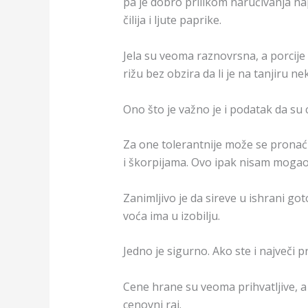
pa je dobro prilikom naručivanja na
čilija i ljute paprike.
Jela su veoma raznovrsna, a porcij
rižu bez obzira da li je na tanjiru ne
Ono što je važno je i podatak da su 
Za one tolerantnije može se pronać
i škorpijama. Ovo ipak nisam moga
Zanimljivo je da sireve u ishrani go
voća ima u izobilju.
Jedno je sigurno. Ako ste i največi p
Cene hrane su veoma prihvatljive, a 
cenovni raj.