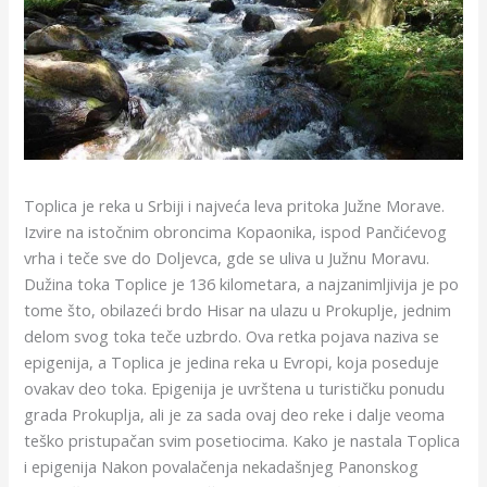
Toplica je reka u Srbiji i najveća leva pritoka Južne Morave.
Izvire na istočnim obroncima Kopaonika, ispod Pančićevog
vrha i teče sve do Doljevca, gde se uliva u Južnu Moravu.
Dužina toka Toplice je 136 kilometara, a najzanimljivija je po
tome što, obilazeći brdo Hisar na ulazu u Prokuplje, jednim
delom svog toka teče uzbrdo. Ova retka pojava naziva se
epigenija, a Toplica je jedina reka u Evropi, koja poseduje
ovakav deo toka. Epigenija je uvrštena u turističku ponudu
grada Prokuplja, ali je za sada ovaj deo reke i dalje veoma
teško pristupačan svim posetiocima. Kako je nastala Toplica
i epigenija Nakon povalačenja nekadašnjeg Panonskog