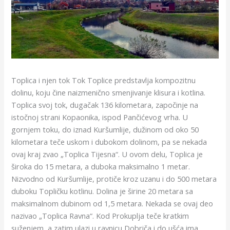
Toplica i njen tok Tok Toplice predstavlja kompozitnu
dolinu, koju čine naizmenično smenjivanje klisura i kotlina.
Toplica svoj tok, dugačak 136 kilometara, započinje na
istočnoj strani Kopaonika, ispod Pančićevog vrha. U
gornjem toku, do iznad Kuršumlije, dužinom od oko 50
kilometara teče uskom i dubokom dolinom, pa se nekada
ovaj kraj zvao „Toplica Tijesna“. U ovom delu, Toplica je
široka do 15 metara, a duboka maksimalno 1 metar.
Nizvodno od Kuršumlije, protiče kroz uzanu i do 500 metara
duboku Topličku kotlinu. Dolina je širine 20 metara sa
maksimalnom dubinom od 1,5 metara. Nekada se ovaj deo
nazivao „Toplica Ravna“. Kod Prokuplja teče kratkim
suženjem, a zatim ulazi u ravnicu Dobriča i do ušća ima