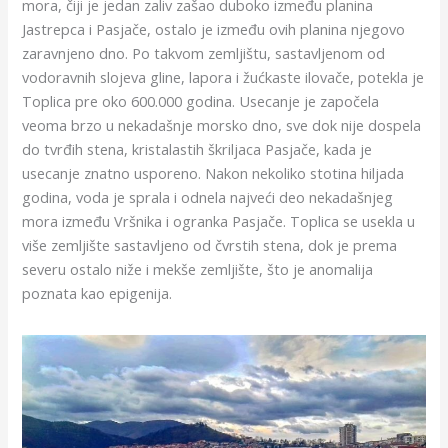
mora, čiji je jedan zaliv zašao duboko između planina
Jastrepca i Pasjače, ostalo je između ovih planina njegovo
zaravnjeno dno. Po takvom zemljištu, sastavljenom od
vodoravnih slojeva gline, lapora i žućkaste ilovače, potekla je
Toplica pre oko 600.000 godina. Usecanje je započela
veoma brzo u nekadašnje morsko dno, sve dok nije dospela
do tvrđih stena, kristalastih škriljaca Pasjače, kada je
usecanje znatno usporeno. Nakon nekoliko stotina hiljada
godina, voda je sprala i odnela najveći deo nekadašnjeg
mora između Vršnika i ogranka Pasjače. Toplica se usekla u
više zemljište sastavljeno od čvrstih stena, dok je prema
severu ostalo niže i mekše zemljište, što je anomalija
poznata kao epigenija.