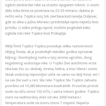
izgled ravničarske reke sa izrazito vijugavim tokom. U ovom
delu toka širina se povećava na 25-35 metara i dubina je
nešto veća. Toplica svoj tok završava kod naselja Doljevac,
gde se uliva u Južnu Moravu i predstavlja njenu najveću levu
pritoku. U video prilogu ispod, možete pogledati kako
izgleda tok reke Toplice kod Prokuplja:
Riblji fond Toplice Toplica poseduje veliku raznovrsnost
ribljeg fonda, ali je poslednjih nekoliko godina opstanak
biljnog i životinjskog sveta u njoj veoma ugrožen, zbog
negativnog vodostaja reke. U Toplici žive autohtone vrste
riba kao što su: skobalj, mrena, belica, a ima i klena i soma.
Nizak vodostaj nepovoljno utiče ne samo na riblji fond, već i
na sav živi svet u reci. Sliv reke Toplice Sliv Toplice zahvata
površinu od 10.280 kilometara kvadratnih. Prosečan protok
vode na ušću iznosi 102 m³/s, i varira tokom godine. Toplica
izvire na nadmorskoj visini od oko 2000 metara i
temperatura vode na izvoru iznosi 7 stepeni. Najveća