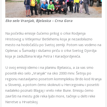
Eko selo Vranjak, Bjelasica – Crna Gora
Na početku emisije čućemo prilog o crkvi Rodjenja
Hristovog u Vitlejemu/ Betlehemu koja je nezaobilazno
mesto na hodočašću po Svetoj zemlji. Potom vas vodimo na
Oplenac u Šumadiji i slušamo priču o crkvi Svetog Djordja
koja je zadužbina kralja Petra I Karadjordjevića.
U ovoj emisiji idemo i na planinu Bjelasicu, a za vas smo
posetili eko selo „Vranjak“ na oko 2000 mnv. Šetnju po
regionu nastavljamo posetom kommpleksu Brdo kod Kranja
u Sloveniji, a potom ćemo skoknuti u Hercegovinu i posetiti
nadaleko poznati Blagaj i vrelo reke Bune. Emisiju ćemo
završiti na mestu gde reka ljubi more, tačnije u delti reke
Neretve u Hrvatskoj.