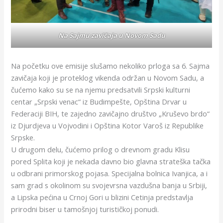
Na Sajmu zavičaja u Novom Sadu
Na početku ove emisije slušamo nekoliko prloga sa 6. Sajma
zavičaja koji je proteklog vikenda održan u Novom Sadu, a
čućemo kako su se na njemu predsatvili Srpski kulturni
centar „Srpski venac“ iz Budimpešte, Opština Drvar u
Federaciji BIH, te zajedno zavičajno društvo „Kruševo brdo“
iz Djurdjeva u Vojvodini i Opština Kotor Varoš iz Republike
Srpske.
U drugom delu, čućemo prilog o drevnom gradu Klisu
pored Splita koji je nekada davno bio glavna strateška tačka
u odbrani primorskog pojasa. Specijalna bolnica Ivanjica, a i
sam grad s okolinom su svojevrsna vazdušna banja u Srbiji,
a Lipska pećina u Crnoj Gori u blizini Cetinja predstavlja
prirodni biser u tamošnjoj turističkoj ponudi.