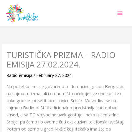
Skip
to
content
TURISTIČKA PRIZMA – RADIO
EMISIJA 27.02.2024.
Radio emisija
/
February 27, 2024
Na početku emisije govorimo o domaćinu, gradu Beogradu
na sajmu turizma, ali i o onom što očekuje sve one koji će u
toku godine posetiti prestonicu Srbije. Vojvodina se na
sajmu u Budimpešti tradicionalno predstavlja kao dobar
sused, a sa TO Vojvodine uvek gostuje i neko iz centarlne
Srbije, pa ćemo i o ovome čuti ekskluzivni telefonski izveštaj.
Potom odlazimo u grad Nikšić koji itekako ima šta da