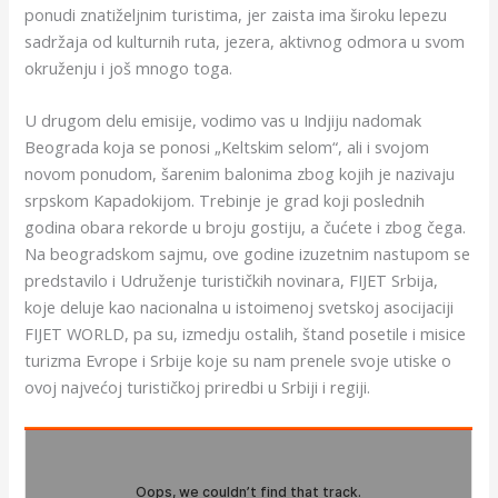
ponudi znatiželjnim turistima, jer zaista ima široku lepezu
sadržaja od kulturnih ruta, jezera, aktivnog odmora u svom
okruženju i još mnogo toga.
U drugom delu emisije, vodimo vas u Indjiju nadomak
Beograda koja se ponosi „Keltskim selom“, ali i svojom
novom ponudom, šarenim balonima zbog kojih je nazivaju
srpskom Kapadokijom. Trebinje je grad koji poslednih
godina obara rekorde u broju gostiju, a čućete i zbog čega.
Na beogradskom sajmu, ove godine izuzetnim nastupom se
predstavilo i Udruženje turističkih novinara, FIJET Srbija,
koje deluje kao nacionalna u istoimenoj svetskoj asocijaciji
FIJET WORLD, pa su, izmedju ostalih, štand posetile i misice
turizma Evrope i Srbije koje su nam prenele svoje utiske o
ovoj najvećoj turističkoj priredbi u Srbiji i regiji.