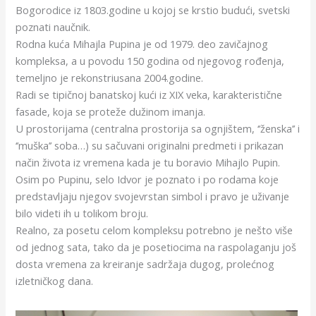
Bogorodice iz 1803.godine u kojoj se krstio budući, svetski
poznati naučnik.
Rodna kuća Mihajla Pupina je od 1979. deo zavičajnog
kompleksa, a u povodu 150 godina od njegovog rođenja,
temeljno je rekonstriusana 2004.godine.
Radi se tipičnoj banatskoj kući iz XIX veka, karakteristične
fasade, koja se proteže dužinom imanja.
U prostorijama (centralna prostorija sa ognjištem, ‘’ženska’’ i
‘’muška’’ soba…) su sačuvani originalni predmeti i prikazan
način života iz vremena kada je tu boravio Mihajlo Pupin.
Osim po Pupinu, selo Idvor je poznato i po rodama koje
predstavljaju njegov svojevrstan simbol i pravo je uživanje
bilo videti ih u tolikom broju.
Realno, za posetu celom kompleksu potrebno je nešto više
od jednog sata, tako da je posetiocima na raspolaganju još
dosta vremena za kreiranje sadržaja dugog, prolećnog
izletničkog dana.