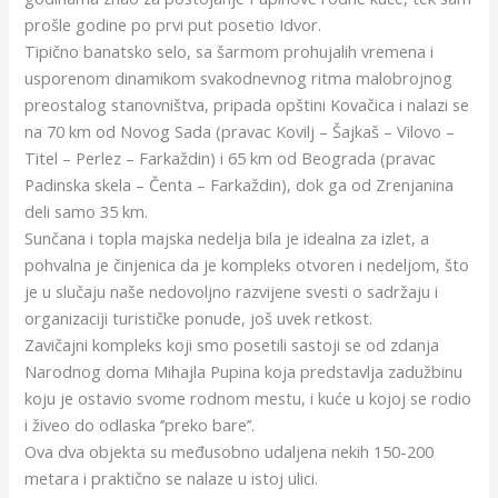
prošle godine po prvi put posetio Idvor.
Tipično banatsko selo, sa šarmom prohujalih vremena i
usporenom dinamikom svakodnevnog ritma malobrojnog
preostalog stanovništva, pripada opštini Kovačica i nalazi se
na 70 km od Novog Sada (pravac Kovilj – Šajkaš – Vilovo –
Titel – Perlez – Farkaždin) i 65 km od Beograda (pravac
Padinska skela – Čenta – Farkaždin), dok ga od Zrenjanina
deli samo 35 km.
Sunčana i topla majska nedelja bila je idealna za izlet, a
pohvalna je činjenica da je kompleks otvoren i nedeljom, što
je u slučaju naše nedovoljno razvijene svesti o sadržaju i
organizaciji turističke ponude, još uvek retkost.
Zavičajni kompleks koji smo posetili sastoji se od zdanja
Narodnog doma Mihajla Pupina koja predstavlja zadužbinu
koju je ostavio svome rodnom mestu, i kuće u kojoj se rodio
i živeo do odlaska ‘’preko bare’’.
Ova dva objekta su međusobno udaljena nekih 150-200
metara i praktično se nalaze u istoj ulici.