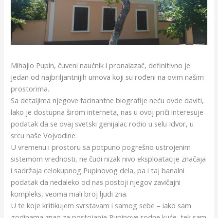
Mihajlo Pupin, čuveni naučnik i pronalazač, definitivno je
jedan od najbriljantnijih umova koji su rođeni na ovim našim
prostorima.
Sa detaljima njegove facinantne biografije neću ovde daviti,
lako je dostupna širom interneta, nas u ovoj priči interesuje
podatak da se ovaj svetski genijalac rodio u selu Idvor, u
srcu naše Vojvodine.
U vremenu i prostoru sa potpuno pogrešno ustrojenim
sistemom vrednosti, ne čudi nizak nivo eksploatacije značaja
i sadržaja celokupnog Pupinovog dela, pa i taj banalni
podatak da nedaleko od nas postoji njegov zavičajni
kompleks, veoma mali broj ljudi zna.
U te koje kritikujem svrstavam i samog sebe – iako sam
godinama znao za postojanje Pupinove rodne kuće, tek sam