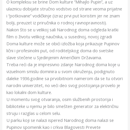
O kompleksu se brine Dom kulture ‘’Mihajlo Pupin’’, a uz
ulaznicu dobijate stručno vodstvo od strane veoma prijatne
i ‘’potkovane’’ vodičkinje (izraz prvi put koristim jer ne znam
bolji, preuzet iz priručnika o rodnoj ravnopravnosti).
Nakon što se u velikoj sali Narodnog doma odgleda kratki
film o životu velikog naučnika, u susednoj, novoj zgradi
Doma kulture može se obići izložba koja prikazuje Pupinov
lični i profesinolni put, od roditeljskog doma do svetske
slave stečene u Sjedinjenim Američkim Državama.
Treba reći da je impresivno zdanje Narodnog doma koje u
vizuelnom smislu dominira u svom okruženju, podignuto
daleke 1936.godine sa prvobitnom namerom da se tu otvori
narodni univerzitet, no veći deo svog postojanja provelo je
kao lokalni dom kulture.
U momentu svog otvaranja, osim službenih prostorija i
biblioteke u njemu je bilo smešten generator za električnu
struju i razglas u celom selu.
U parku koji se nalazi ispered Narodnog doma nalazi se
Pupinov spomenik kao i crkva Blagovesti Prevete