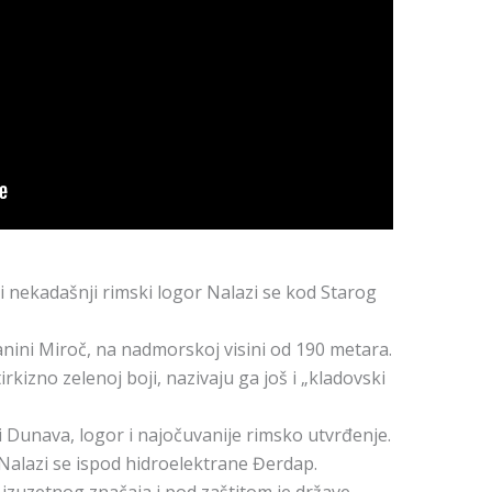
i nekadašnji rimski logor Nalazi se kod Starog
anini Miroč, na nadmorskoj visini od 190 metara.
irkizno zelenoj boji, nazivaju ga još i „kladovski
i Dunava, logor i najočuvanije rimsko utvrđenje.
Nalazi se ispod hidroelektrane Đerdap.