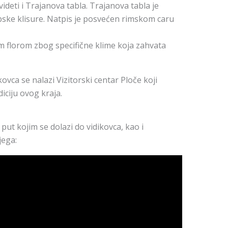
deti i Trajanova tabla. Trajanova tabla je
apske klisure. Natpis je posvećen rimskom caru
 florom zbog specifične klime koja zahvata
vca se nalazi Vizitorski centar Ploče koji
iciju ovog kraja.
put kojim se dolazi do vidikovca, kao i
jega: