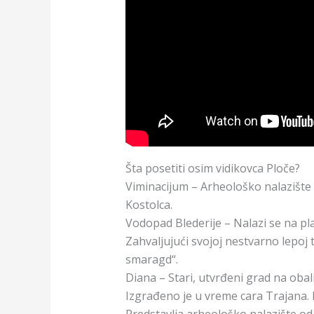
Šta posetiti osim vidikovca Ploče?
Viminacijum – Arheološko nalazište 
Kostolca.
Vodopad Blederije – Nalazi se na pl
Zahvaljujući svojoj nestvarno lepoj t
smaragd“.
Diana – Stari, utvrđeni grad na obal
Izgrađeno je u vreme cara Trajana. 