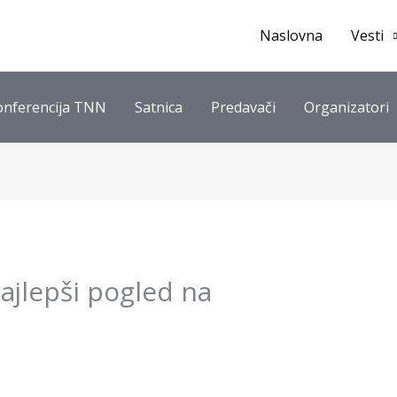
Naslovna
Vesti
onferencija TNN
Satnica
Predavači
Organizatori
ajlepši pogled na