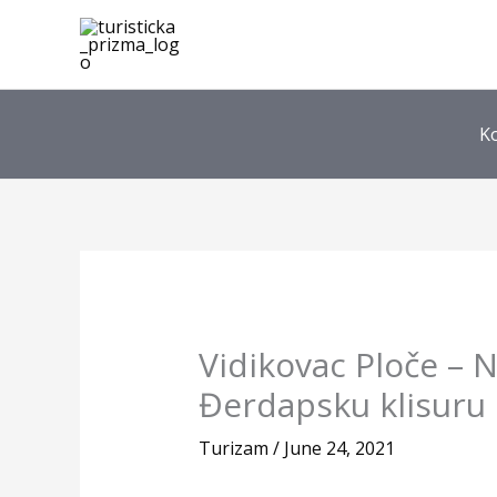
Skip
to
content
K
Vidikovac Ploče – N
Đerdapsku klisuru
Turizam
/
June 24, 2021