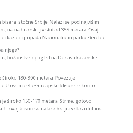
 bisera istočne Srbije. Nalazi se pod najvišim
m, na nadmorskoj visini od 355 metara. Ovaj
Mali kazan i pripada Nacionalnom parku Đerdap.
sa njega?
tven, božanstven pogled na Dunav i kazanske
e široko 180-300 metara. Povezuje
u. U ovom delu Đerdapske klisure je korito
a je široko 150-170 metara. Strme, gotovo
 U ovoj klisuri se nalaze brojni vrtlozi dubine