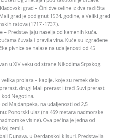
 izuzetnog značaja i pod zaštitom je države.
ladovski grad – Čini dve celine iz dva različita
. Mali grad je podignut 1524. godine, a Veliki grad
kih ratova (1717.-1737.).
ce – Predstavljaju naselja od kamenih kuća.
kućama čuvala i pravila vina. Kuće su izgrađene
čke pivnice se nalaze na udaljenosti od 45
van u XIV veku od strane Nikodima Srpskog.
i velika prolaza – kapije, koje su remek delo
prerast, drugi Mali prerast i treći Suvi prerast.
e kod Negotina.
o od Majdanpeka, na udaljenosti od 2,5
ćinu: Ponorski ulaz (na 469 metara nadmorske
a nadmorske visine). Ova pećina je jedna od
šoj zemlji.
bali Dunava, u Đerdapskoj klisuri. Predstavlja