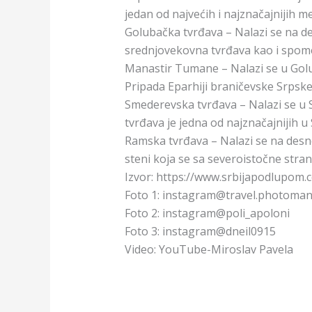
jedan od najvećih i najznačajnijih me
Golubačka tvrđava – Nalazi se na de
srednjovekovna tvrđava kao i spome
Manastir Tumane – Nalazi se u Golu
Pripada Eparhiji braničevske Srpske
Smederevska tvrđava – Nalazi se u 
tvrđava je jedna od najznačajnijih u
Ramska tvrđava – Nalazi se na desn
steni koja se sa severoistočne str
Izvor: https://www.srbijapodlupom.
Foto 1: instagram@travel.photoman
Foto 2: instagram@poli_apoloni
Foto 3: instagram@dneil0915
Video: YouTube-Miroslav Pavela