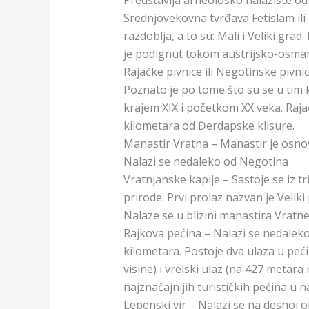
Predstavlja arheološko nalazište od
Srednjovekovna tvrđava Fetislam ili K
razdoblja, a to su: Mali i Veliki grad
je podignut tokom austrijsko-osmans
Rajačke pivnice ili Negotinske pivni
Poznato je po tome što su se u tim 
krajem XIX i početkom XX veka. Raja
kilometara od Đerdapske klisure.
Manastir Vratna – Manastir je osno
Nalazi se nedaleko od Negotina
Vratnjanske kapije – Sastoje se iz tr
prirode. Prvi prolaz nazvan je Veliki 
Nalaze se u blizini manastira Vratn
Rajkova pećina – Nalazi se nedalek
kilometara. Postoje dva ulaza u pe
visine) i vrelski ulaz (na 427 metar
najznačajnijih turističkih pećina u na
Lepenski vir – Nalazi se na desnoj o