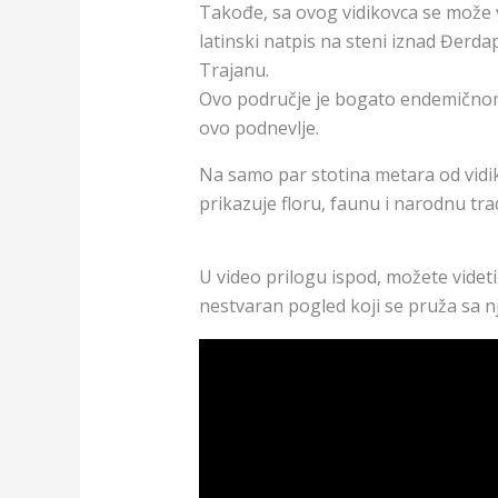
Takođe, sa ovog vidikovca se može vi
latinski natpis na steni iznad Đerd
Trajanu.
Ovo područje je bogato endemičnom
ovo podnevlje.
Na samo par stotina metara od vidiko
prikazuje floru, faunu i narodnu trad
U video prilogu ispod, možete videti 
nestvaran pogled koji se pruža sa n