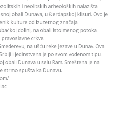
zolitskih i neolitskih arheoloških nalazišta
snoj obali Dunava, u Đerdapskoj klisuri. Ovo je
nik kulture od izuzetnog značaja.
bačkoj dolini, na obali istoimenog potoka.
 pravoslavne crkve.
Smederevu, na ušću reke Jezave u Dunav. Ova
 Srbiji i jedinstvena je po svom vodenom tipu.
oj obali Dunava u selu Ram. Smeštena je na
ane strmo spušta ka Dunavu.
com/
iac