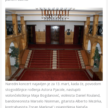
Naredni koncert najavljen je za 13. mart, kada će, povodom
stogodišnjice rođenja Astora Pjacole, nastupiti
violončelistkinja Maja Bogdanović, violinista Daniel Rouland,
bandoneonista Marselo Nisinman, gitarista Alberto Mezirka,
kontrabasista Zoran Marković i pijanistkinja Nataša