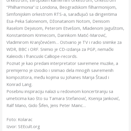
orkestrom, Evropskim kamernim orkestrom, Orkestrom
“Philharmonia” iz Londona, Beogradskom filharmonijom,
Simfonijskim orkestrom RTS-a, sarađujući sa dirigentima
Esa-Peka Salonenom, Džonatanom Notom, Denisom
Raselom Dejvisom, Peterom Etvešom, Mladenom Jaguštom,
Konstantinom Krimecom, Darinkom Matić-Marović,
Vladimirom Kranjčevićem… Ostvario je TV i radio snimke za
WDR, BBC i ORF. Snimio je CD-izdanja za PGP, nemački
Kaleiods i francuski Calliope-records.
Poznat je kao predani interpretator savremene muzike, a
premijerno je izvodio i snimao dela mnogih savremenih
kompozitora, među kojima su Johanes Marija Štaud i
Konrad Lang.
Posebnu inspiraciju nalazi u redovnom koncertiranju sa
umeticima kao što su Tamara Stefanović, Ksenija Janković,
Ralf Mano, Gido Šifen, Jens Peter Mainc…
Foto: Kolarac
Izvor: SEEcult.org