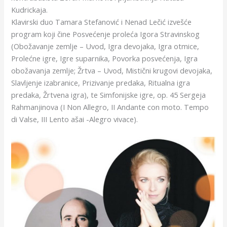
Kudrickaja.
Klavirski duo Tamara Stefanović i Nenad Lečić izvešće
program koji čine Posvećenje proleća Igora Stravinskog
(Obožavanje zemlje – Uvod, Igra devojaka, Igra otmice,
Prolećne igre, Igre suparnika, Povorka posvećenja, Igra
obožavanja zemlje; Žrtva – Uvod, Mistični krugovi devojaka,
Slavljenje izabranice, Prizivanje predaka, Ritualna igra
predaka, Žrtvena igra), te Simfonijske igre, op. 45 Sergeja
Rahmanjinova (I Non Allegro, II Andante con moto. Tempo
di Valse, III Lento ašai -Alegro vivace).