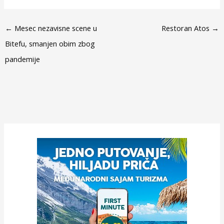
←
Mesec nezavisne scene u
Restoran Atos
→
Bitefu, smanjen obim zbog
pandemije