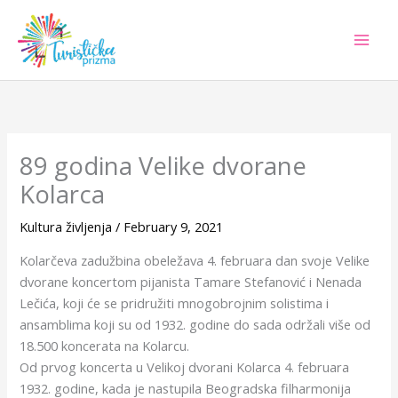
Skip
to
content
89 godina Velike dvorane
Kolarca
Kultura življenja
/
February 9, 2021
Kolarčeva zadužbina obeležava 4. februara dan svoje Velike
dvorane koncertom pijanista Tamare Stefanović i Nenada
Lečića, koji će se pridružiti mnogobrojnim solistima i
ansamblima koji su od 1932. godine do sada održali više od
18.500 koncerata na Kolarcu.
Od prvog koncerta u Velikoj dvorani Kolarca 4. februara
1932. godine, kada je nastupila Beogradska filharmonija