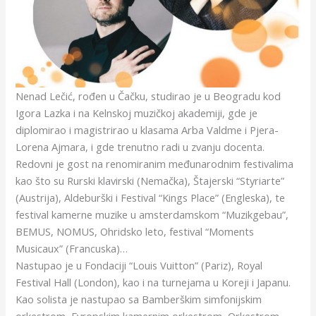
Nenad Lečić, rođen u Čačku, studirao je u Beogradu kod
Igora Lazka i na Kelnskoj muzičkoj akademiji, gde je
diplomirao i magistrirao u klasama Arba Valdme i Pjera-
Lorena Ajmara, i gde trenutno radi u zvanju docenta.
Redovni je gost na renomiranim međunarodnim festivalima
kao što su Rurski klavirski (Nemačka), Štajerski “Styriarte”
(Austrija), Aldeburški i Festival “Kings Place” (Engleska), te
festival kamerne muzike u amsterdamskom “Muzikgebau”,
BEMUS, NOMUS, Ohridsko leto, festival “Moments
Musicaux” (Francuska)…
Nastupao je u Fondaciji “Louis Vuitton” (Pariz), Royal
Festival Hall (London), kao i na turnejama u Koreji i Japanu.
Kao solista je nastupao sa Bamberškim simfonijskim