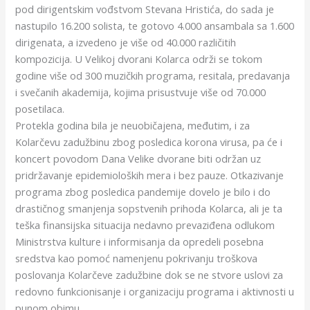
pod dirigentskim vođstvom Stevana Hristića, do sada je
nastupilo 16.200 solista, te gotovo 4.000 ansambala sa 1.600
dirigenata, a izvedeno je više od 40.000 različitih
kompozicija. U Velikoj dvorani Kolarca održi se tokom
godine više od 300 muzičkih programa, resitala, predavanja
i svečanih akademija, kojima prisustvuje više od 70.000
posetilaca.
Protekla godina bila je neuobičajena, međutim, i za
Kolarčevu zadužbinu zbog posledica korona virusa, pa će i
koncert povodom Dana Velike dvorane biti održan uz
pridržavanje epidemioloških mera i bez pauze. Otkazivanje
programa zbog posledica pandemije dovelo je bilo i do
drastičnog smanjenja sopstvenih prihoda Kolarca, ali je ta
teška finansijska situacija nedavno prevaziđena odlukom
Ministrstva kulture i informisanja da opredeli posebna
sredstva kao pomoć namenjenu pokrivanju troškova
poslovanja Kolarčeve zadužbine dok se ne stvore uslovi za
redovno funkcionisanje i organizaciju programa i aktivnosti u
punom obimu.