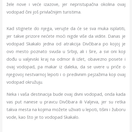
žele nove i veće izazove, jer nepristupačna okolina ovaj
vodopad čini još privlačnijim turistima.
Kad stignete do njega, verujte da će se sva muka isplatiti,
jer takve prizore nećete moći nigde više da vidite.
Danas je
vodopad Skakalo jedna od atrakcija Divčibara po kojoj je
ovo mesto poznato svuda u Srbiji, ali i šire, a svi oni koji
dođu u valjevski kraj na odmor ili izlet, obavezno posete i
ovaj vodopad, pa makar iz daleka, da se uvere u priče o
njegovoj nestvarnoj lepoti i o predivnim pejzažima koji ovaj
vodopad okružuju.
Neka i vaša destinacija bude ovaj divni vodopad, onda kada
vas put nanese u pravcu Divčibara ili Valjeva, jer su retka
takva mesta na kojima možete uživati u lepoti, tišini i žuboru
vode, kao što je to vodopad Skakalo.