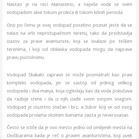
Nastao je na reci Manastirici, a najviše vode se ovim
vodopadom sliva tokom proleća ili tokom kišnih perioda.
Ono po čemu je ovaj vodopad posebno poznat jeste da se
nalazi na vrlo nepristupačnom terenu, tako da predstavlja
izazov za prave avanturiste, koji se snalaze po teškim
terenima, i koji od obilaska vodopada mogu da naprave
pravu pustolovinu.
Vodopad Skakalo zapravo se može posmatrati kao pravi
kompleks vodopada, jer se sastoji od jednog velikog
vodopada i dva manja, koja izgledaju kao da voda pokušava
da razbije stene i da iz njih izađe svom svojom snagom.
Vodopad je izuzetno snažan i brz, a žubor koji se od ovog
vodopada prolama okolnim šumama zaista je neverovatan.
Često se ističe da je ovo mesto jedno od omiljenih mesta na
Divčibarama kada je reč o pravim avanturistima, koji uvek