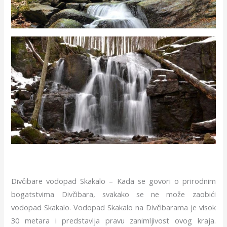
Divčibare vodopad Skakalo – Kada se govori o prirodnim
bogatstvima Divčibara, svakako se ne može zaobići
vodopad Skakalo. Vodopad Skakalo na Divčibarama je visok
30 metara i predstavlja pravu zanimljivost ovog kraja.