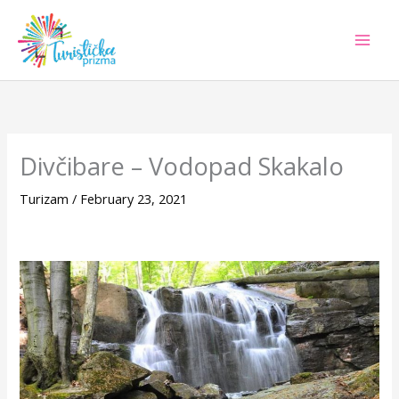
Skip
to
content
Divčibare – Vodopad Skakalo
Turizam
/
February 23, 2021