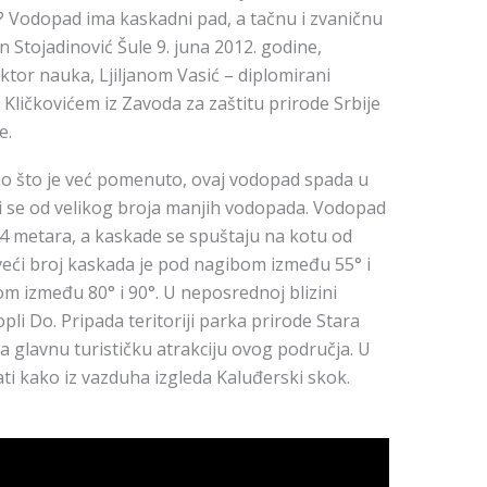
 Vodopad ima kaskadni pad, a tačnu i zvaničnu
 Stojadinović Šule 9. juna 2012. godine,
tor nauka, Ljiljanom Vasić – diplomirani
Kličkovićem iz Zavoda za zaštitu prirode Srbije
e.
o što je već pomenuto, ovaj vodopad spada u
i se od velikog broja manjih vodopada. Vodopad
54 metara, a kaskade se spuštaju na kotu od
eći broj kaskada je pod nagibom između 55° i
bom između 80° i 90°. U neposrednoj blizini
li Do. Pripada teritoriji parka prirode Stara
a glavnu turističku atrakciju ovog područja. U
ti kako iz vazduha izgleda Kaluđerski skok.