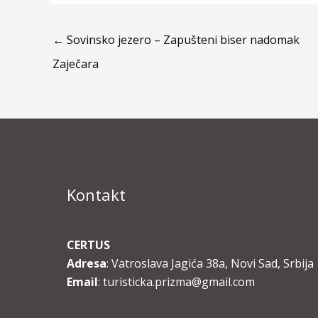
←
Sovinsko jezero – Zapušteni biser nadomak
Zaječara
Kontakt
CERTUS
Adresa
: Vatroslava Jagića 38a, Novi Sad, Srbija
Email
: turisticka.prizma@gmail.com