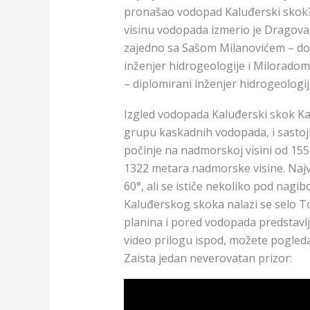
pronašao vodopad Kaluđerski skok?
visinu vodopada izmerio je Dragovan
zajedno sa Sašom Milanovićem – dok
inženjer hidrogeologije i Miloradom 
– diplomirani inženjer hidrogeologij
Izgled vodopada Kaluđerski skok Ka
grupu kaskadnih vodopada, i sastoj
počinje na nadmorskoj visini od 15
1322 metara nadmorske visine. Najv
60°, ali se ističe nekoliko pod nagi
Kaluđerskog skoka nalazi se selo Top
planina i pored vodopada predstavlj
video prilogu ispod, možete pogleda
Zaista jedan neverovatan prizor: