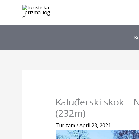
Skip
to
content
K
Kaluđerski skok – N
(232m)
Turizam
/
April 23, 2021