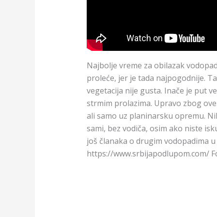
Najbolje vreme za obilazak vodopa
proleće, jer je tada najpogodnije. T
vegetacija nije gusta. Inače je put
strmim prolazima. Upravo zbog ove 
ali samo uz planinarsku opremu. Ni
sami, bez vodiča, osim ako niste isk
još članaka o drugim vodopadima u Sr
https://www.srbijapodlupom.com/ F