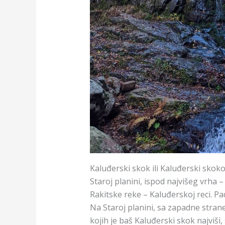
Kaluđerski skok ili Kaluđerski skokov
Staroj planini, ispod najvišeg vrha –
Rakitske reke – Kaluđerskoj reci. P
Na Staroj planini, sa zapadne strane
kojih je baš Kaluđerski skok najviši,