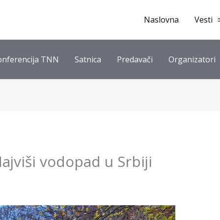
Naslovna
Vesti
onferencija TNN
Satnica
Predavači
Organizatori
ajviši vodopad u Srbiji