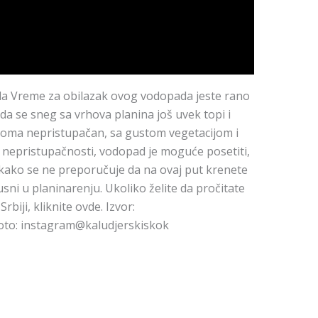
da Vreme za obilazak ovog vodopada jeste rano
ada se sneg sa vrhova planina još uvek topi i
 veoma nepristupačan, sa gustom vegetacijom i
nepristupačnosti, vodopad je moguće posetiti,
kako se ne preporučuje da na ovaj put krenete
usni u planinarenju. Ukoliko želite da pročitate
biji, kliknite ovde. Izvor:
oto: instagram@kaludjerskiskok