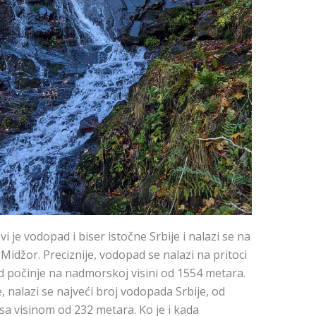
i je vodopad i biser istočne Srbije i nalazi se na
 Midžor. Preciznije, vodopad se nalazi na pritoci
ad počinje na nadmorskoj visini od 1554 metara.
, nalazi se najveći broj vodopada Srbije, od
 sa visinom od 232 metara. Ko je i kada