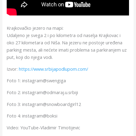
Krajkovačko jezero na mapi:
Udaljeno je svega 2 i po kilometra od naselja Krajkovac i
oko 27 kilometara od Niša. Na jezeru ne postoje uređena
parking mesta, ali nećete imati problema sa parkiranjem uz
put, koji do njega vodi.
Izvor:
https://www.srbijapodlupom.com/
Foto 1:
instagram@swengiga
Foto 2:
instagram@odmaraj.u.srbiji
Foto 3:
instagram@snowboardgirl12
Foto 4:
instagram@boksi
Video: YouTube-
Vladimir Timotijevic