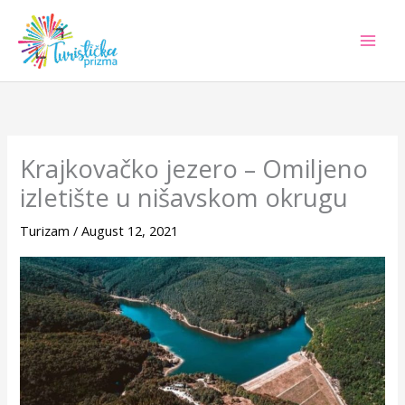
Skip
to
content
Krajkovačko jezero – Omiljeno
izletište u nišavskom okrugu
Turizam
/
August 12, 2021