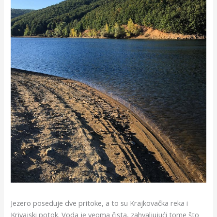
Jezero poseduje dve pritoke, a to su Krajkovačka reka i
Krivajski potok. Voda je veoma čista, zahvaljujući tome što