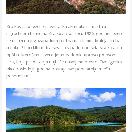
Krajkovačko jezero je veštačka akumulacija nastala
izgradnjom brane na Krajkovačkoj reci, 1986. godine. Jezero
se nalazi na jugozapadnim padinama planine Mali Jastrebac,
na oko 2 i po kilometra severozapadno od sela Krajkovac, u
opštini Merošina. Jezero je naziv dobilo upravo po ovom
selu, koje predstavlja najbliže naseljeno mesto. Ovo “gorko
oko’ poslednjih godina postaje sve popularnije među
posetiocima.