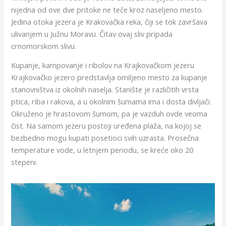
nijedna od ove dve pritoke ne teče kroz naseljeno mesto.
Jedina otoka jezera je Krakovačka reka, čiji se tok završava
ulivanjem u Južnu Moravu. Čitav ovaj sliv pripada
crnomorskom slivu.
Kupanje, kampovanje i ribolov na Krajkovačkom jezeru
Krajkovačko jezero predstavlja omiljeno mesto za kupanje
stanovništva iz okolnih naselja. Stanište je različitih vrsta
ptica, riba i rakova, a u okolnim šumama ima i dosta divljači.
Okruženo je hrastovom šumom, pa je vazduh ovde veoma
čist. Na samom jezeru postoji uređena plaža, na kojoj se
bezbedno mogu kupati posetioci svih uzrasta. Prosečna
temperature vode, u letnjem periodu, se kreće oko 20
stepeni.