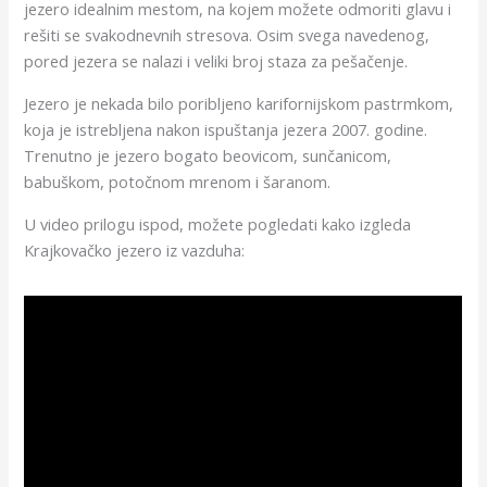
jezero idealnim mestom, na kojem možete odmoriti glavu i
rešiti se svakodnevnih stresova. Osim svega navedenog,
pored jezera se nalazi i veliki broj staza za pešačenje.
Jezero je nekada bilo poribljeno karifornijskom pastrmkom,
koja je istrebljena nakon ispuštanja jezera 2007. godine.
Trenutno je jezero bogato beovicom, sunčanicom,
babuškom, potočnom mrenom i šaranom.
U video prilogu ispod, možete pogledati kako izgleda
Krajkovačko jezero iz vazduha: