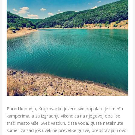
Pored kupanja, Krajkovačko jezero sve popularnije i među
kamperima, a za izgradnju vikendica na njegovoj obali se
traži mesto više. Svež vazduh, čista voda, guste netaknute
šume i za sad još uvek ne prevelike gužve, predstavljaju ovo