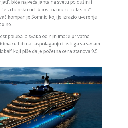
ati’, biće najveća jahta na svetu po dužini i
diće vrhunsku udobnost na moru i okeanu”,
vač kompanije Somnio koji je izrazio uverenje
odine.
est paluba, a svaka od njih imaće privatno
snicima će biti na raspolaganju i usluga sa sedam
obal” koji piše da je početna cena stanova 9,5