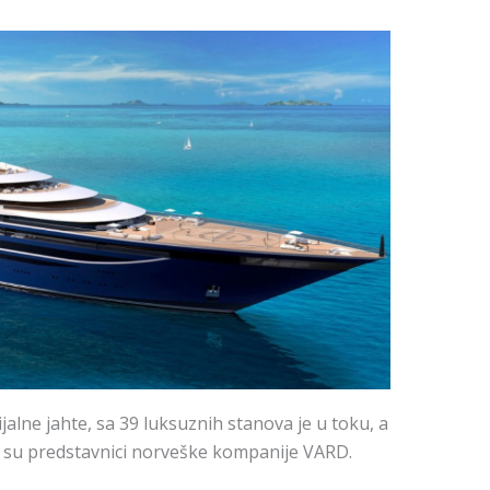
jalne jahte, sa 39 luksuznih stanova je u toku, a
ili su predstavnici norveške kompanije VARD.