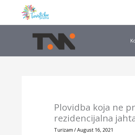
Skip
to
content
K
Plovidba koja ne pr
rezidencijalna jaht
Turizam
/
August 16, 2021