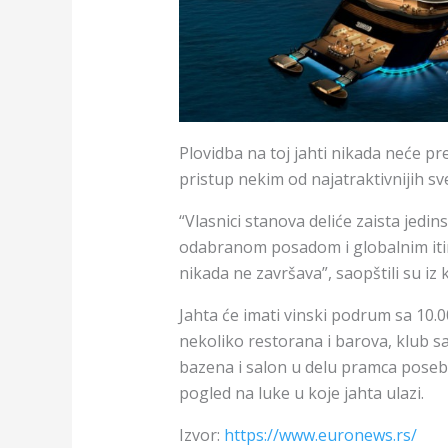
Plovidba na toj jahti nikada neće pr
pristup nekim od najatraktivnijih sv
“Vlasnici stanova deliće zaista jedi
odabranom posadom i globalnim itin
nikada ne završava”, saopštili su i
Jahta će imati vinski podrum sa 10.00
nekoliko restorana i barova, klub s
bazena i salon u delu pramca posebn
pogled na luke u koje jahta ulazi.
Izvor:
https://www.euronews.rs/