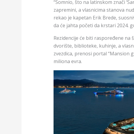
“Somnio, što na latinskom znači ‘Sanj
zapremini, a vlasnicima stanova nu
rekao je kapetan Erik Brede, suosni
da će jahta početi da krstari 2024. g
Rezidencije će biti raspoređene na š
dvorište, biblioteke, kuhinje, a vla
zvezdica, prenosi portal “Mansion gl
miliona evra.