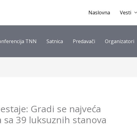
Naslovna
Vesti
onferencija TNN
Satnica
Predavači
Organizatori
estaje: Gradi se najveća
a sa 39 luksuznih stanova