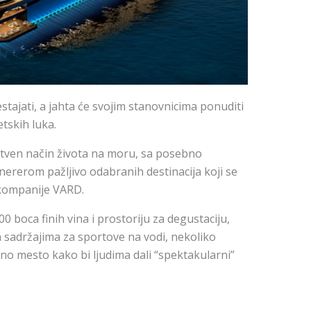
estajati, a jahta će svojim stanovnicima ponuditi
etskih luka.
nstven način života na moru, sa posebno
ererom pažljivo odabranih destinacija koji se
z kompanije VARD.
0 boca finih vina i prostoriju za degustaciju,
a sadržajima za sportove na vodi, nekoliko
o mesto kako bi ljudima dali “spektakularni”