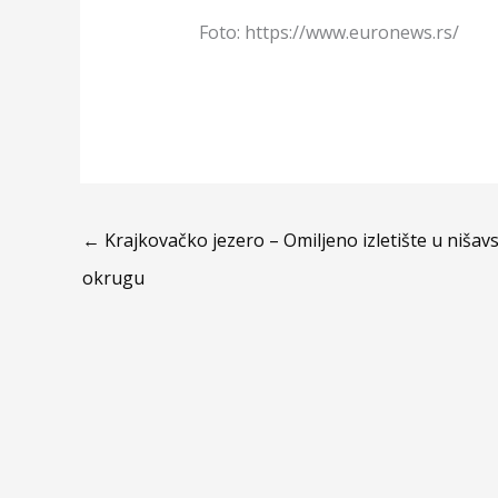
Foto: https://www.euronews.rs/
←
Krajkovačko jezero – Omiljeno izletište u niša
okrugu