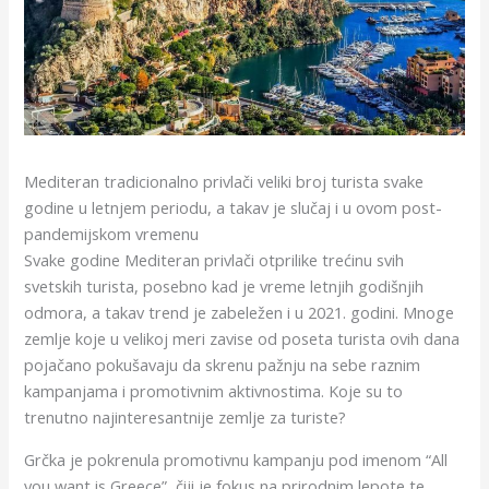
Mediteran tradicionalno privlači veliki broj turista svake
godine u letnjem periodu, a takav je slučaj i u ovom post-
pandemijskom vremenu
Svake godine Mediteran privlači otprilike trećinu svih
svetskih turista, posebno kad je vreme letnjih godišnjih
odmora, a takav trend je zabeležen i u 2021. godini. Mnoge
zemlje koje u velikoj meri zavise od poseta turista ovih dana
pojačano pokušavaju da skrenu pažnju na sebe raznim
kampanjama i promotivnim aktivnostima. Koje su to
trenutno najinteresantnije zemlje za turiste?
Grčka je pokrenula promotivnu kampanju pod imenom “All
you want is Greece”, čiji je fokus na prirodnim lepote te