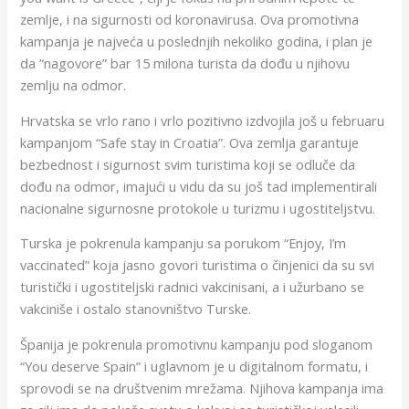
zemlje, i na sigurnosti od koronavirusa. Ova promotivna
kampanja je najveća u poslednjih nekoliko godina, i plan je
da “nagovore” bar 15 milona turista da dođu u njihovu
zemlju na odmor.
Hrvatska se vrlo rano i vrlo pozitivno izdvojila još u februaru
kampanjom “Safe stay in Croatia”. Ova zemlja garantuje
bezbednost i sigurnost svim turistima koji se odluče da
dođu na odmor, imajući u vidu da su još tad implementirali
nacionalne sigurnosne protokole u turizmu i ugostiteljstvu.
Turska je pokrenula kampanju sa porukom “Enjoy, I’m
vaccinated” koja jasno govori turistima o činjenici da su svi
turistički i ugostiteljski radnici vakcinisani, a i užurbano se
vakciniše i ostalo stanovništvo Turske.
Španija je pokrenula promotivnu kampanju pod sloganom
“You deserve Spain” i uglavnom je u digitalnom formatu, i
sprovodi se na društvenim mrežama. Njihova kampanja ima