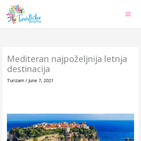
Skip
to
content
Mediteran najpoželjnija letnja
destinacija
Turizam
/
June 7, 2021