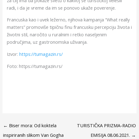
za cilj ima da pokaže svetu o kakvoj se turističkoj velesili
radi, i da je vreme da im se ponovo ukaže poverenje.
Francuska kao i uvek ležerno, njihova kampanja “What really
matters” promoviše tipičnu finu francusku percepciju života i
životni stil, naročito u ruralnim i retko naseljenim
područjima, uz gastronomska uživanja.
Izvor:
https://tumagazin.rs/
Foto: https://tumagazin.rs/
←
Biser mora: Od koktela
TURISTIČKA PRIZMA-RADIO
inspiriranih slikom Van Gogha
EMISIJA 08.06.2021.
→