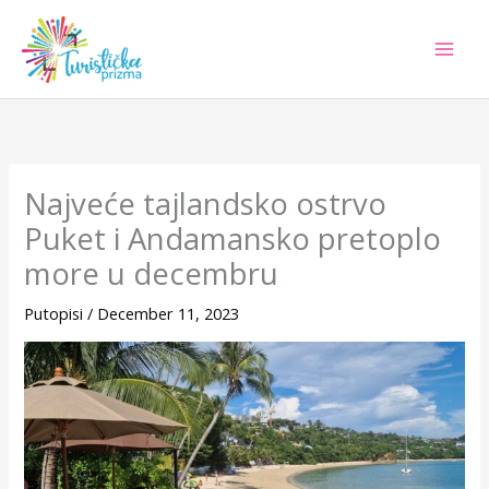
Skip
to
content
Najveće tajlandsko ostrvo
Puket i Andamansko pretoplo
more u decembru
Putopisi
/
December 11, 2023