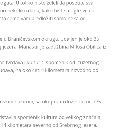
ogata. Ukoliko biste želeli da posetite sva
bno nekoliko dana, kako biste mogli sve da
ksta ćemo vam predložiti samo neka od
e u Braničevskom okrugu. Udaljen je oko 35
jezera. Manastir je zadužbina Miloša Obilića iz
a tvrđava i kulturni spomenik od izuzetnog
Dunava, na oko četiri kilometara nizvodno od
ćinskim nakitom, sa ukupnom dužinom od 775
tavlja spomenik kulture od velikog značaja,
a 14 kilometara severno od Srebrnog jezera.