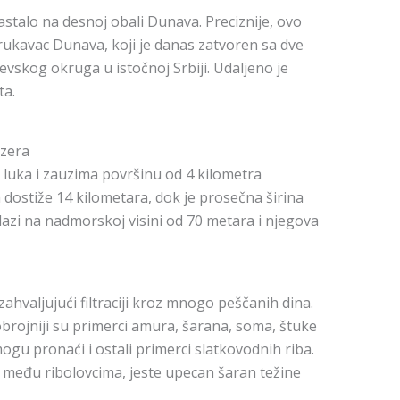
astalo na desnoj obali Dunava. Preciznije, ovo
 rukavac Dunava, koji je danas zatvoren sa dve
evskog okruga u istočnoj Srbiji. Udaljeno je
ta.
ezera
 luka i zauzima površinu od 4 kilometra
 dostiže 14 kilometara, dok je prosečna širina
lazi na nadmorskoj visini od 70 metara i njegova
ahvaljujući filtraciji kroz mnogo peščanih dina.
brojniji su primerci amura, šarana, soma, štuke
ogu pronaći i ostali primerci slatkovodnih riba.
među ribolovcima, jeste upecan šaran težine