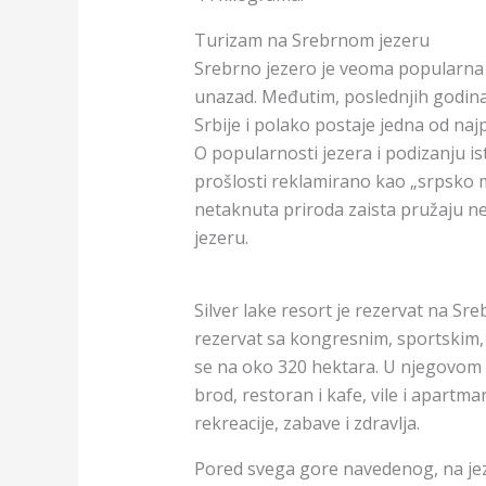
Turizam na Srebrnom jezeru
Srebrno jezero je veoma popularna 
unazad. Međutim, poslednjih godina o
Srbije i polako postaje jedna od najp
O popularnosti jezera i podizanju is
prošlosti reklamirano kao „srpsko 
netaknuta priroda zaista pružaju 
jezeru.
Silver lake resort je rezervat na Sre
rezervat sa kongresnim, sportskim, t
se na oko 320 hektara. U njegovom s
brod, restoran i kafe, vile i apartma
rekreacije, zabave i zdravlja.
Pored svega gore navedenog, na jez