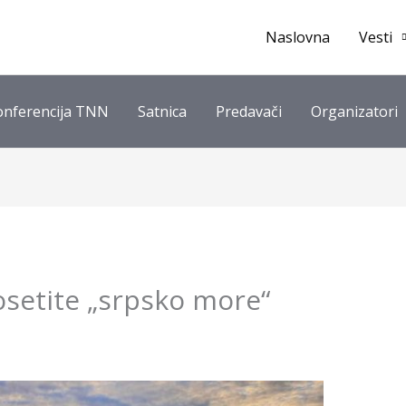
Naslovna
Vesti
onferencija TNN
Satnica
Predavači
Organizatori
osetite „srpsko more“