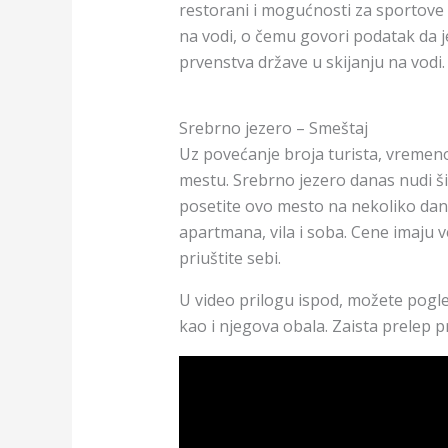
restorani i mogućnosti za sportove
na vodi, o čemu govori podatak da 
prvenstva države u skijanju na vodi.
Srebrno jezero – Smeštaj
Uz povećanje broja turista, vremen
mestu. Srebrno jezero danas nudi ši
posetite ovo mesto na nekoliko dan
apartmana, vila i soba. Cene imaju v
priuštite sebi.
U video prilogu ispod, možete pogle
kao i njegova obala. Zaista prelep pr