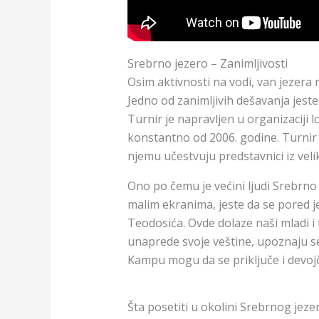
Srebrno jezero – Zanimljivosti
Osim aktivnosti na vodi, van jezera 
Jedno od zanimljivih dešavanja jest
Turnir je napravljen u organizaciji
konstantno od 2006. godine. Turnir j
njemu učestvuju predstavnici iz veli
Ono po čemu je većini ljudi Srebrn
malim ekranima, jeste da se pored 
Teodosića. Ovde dolaze naši mladi i 
unaprede svoje veštine, upoznaju s
Kampu mogu da se priključe i devojči
Šta posetiti u okolini Srebrnog jeze