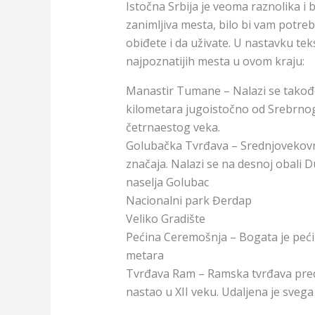
Istočna Srbija je veoma raznolika i b
zanimljiva mesta, bilo bi vam potre
obiđete i da uživate. U nastavku te
najpoznatijih mesta u ovom kraju:
Manastir Tumane – Nalazi se takođ
kilometara jugoistočno od Srebrnog 
četrnaestog veka.
Golubačka Tvrđava – Srednjovekovn
značaja. Nalazi se na desnoj obali 
naselja Golubac
Nacionalni park Đerdap
Veliko Gradište
Pećina Ceremošnja – Bogata je pe
metara
Tvrđava Ram – Ramska tvrđava preds
nastao u XII veku. Udaljena je sveg