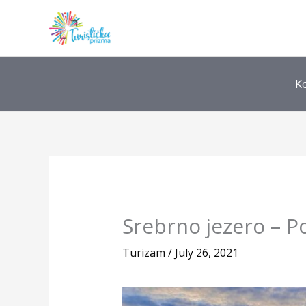
Skip
to
content
K
Srebrno jezero – P
Turizam
/
July 26, 2021