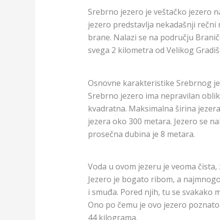
Srebrno jezero je veštačko jezero n
jezero predstavlja nekadašnji rečni
brane. Nalazi se na području Branič
svega 2 kilometra od Velikog Gradiš
Osnovne karakteristike Srebrnog j
Srebrno jezero ima nepravilan oblik
kvadratna. Maksimalna širina jezera
jezera oko 300 metara. Jezero se na
prosečna dubina je 8 metara.
Voda u ovom jezeru je veoma čista, z
Jezero je bogato ribom, a najmnogo
i smuđa. Pored njih, tu se svakako m
Ono po čemu je ovo jezero poznato 
44 kilograma.