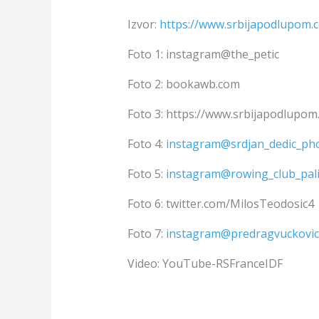
Izvor:
https://www.srbijapodlupom.
Foto 1:
instagram@the_petic
Foto 2:
bookawb.com
Foto 3: https://www.srbijapodlupom
Foto 4:
instagram@srdjan_dedic_p
Foto 5:
instagram@rowing_club_pali
Foto 6: twitter.com/MilosTeodosic4
Foto 7:
instagram@predragvuckovic
Video: YouTube-RSFranceIDF