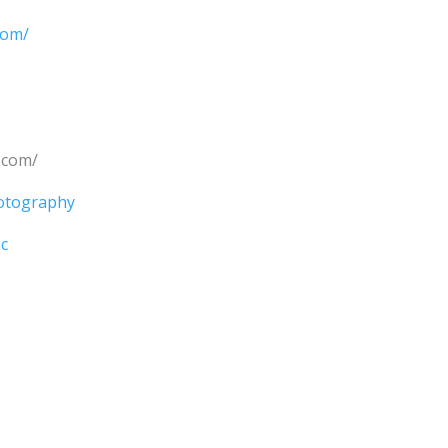
com/
.com/
hotography
c