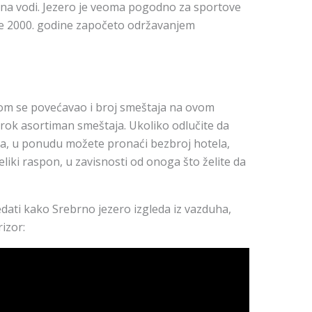
 na vodi. Jezero je veoma pogodno za sportove
je 2000. godine započeto održavanjem
om se povećavao i broj smeštaja na ovom
rok asortiman smeštaja. Ukoliko odlučite da
a, u ponudu možete pronaći bezbroj hotela,
eliki raspon, u zavisnosti od onoga što želite da
dati kako Srebrno jezero izgleda iz vazduha,
izor: