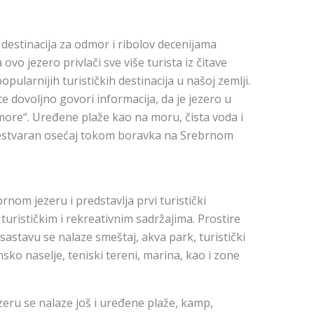
destinacija za odmor i ribolov decenijama
vo jezero privlači sve više turista iz čitave
opularnijih turističkih destinacija u našoj zemlji.
te dovoljno govori informacija, da je jezero u
more“. Uređene plaže kao na moru, čista voda i
nestvaran osećaj tokom boravka na Srebrnom
brnom jezeru i predstavlja prvi turistički
urističkim i rekreativnim sadržajima. Prostire
astavu se nalaze smeštaj, akva park, turistički
nsko naselje, teniski tereni, marina, kao i zone
eru se nalaze još i uređene plaže, kamp,