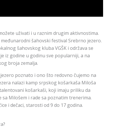
možete uživati i u raznim drugim aktivnostima.
e međunarodni šahovski festival Srebrno jezero.
 lokalnog šahovskog kluba VGŠK i održava se
e iz godine u godinu sve popularniji, a na
kog broja zemalja.
o jezero poznato i ono što redovno čujemo na
jezera nalazi kamp srpskog košarkaša Miloša
talentovani košarkaši, koji imaju priliku da
e sa Milošem i rade sa poznatim trenerima.
ce i dečaci, starosti od 9 do 17 godina.
ra?