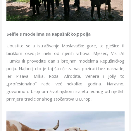
Selfie s modelima sa Repušničkog polja
Upustite se u istraživanje Moslavačke gore, te pješice ili
biciklom osvojite neki od njenih vrhova: Mjesec, Vis i/ili
Humku ili provedite dan s brojnim modelima Repušničkog
polja. Najbolji dio je taj što će za vas pozirati bez naknade,
jer Pisava, Milka, Roza, Afrodita, Venera i Jolly to
„profesionalno“ rade već nekoliko godina. Naravno,
govorimo o brojnom životinjskom svijetu jednog od rijetkih
primjera tradicionalnog stočarstva u Europi.