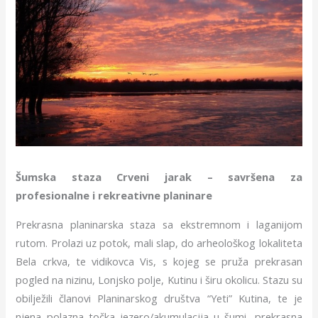
Šumska staza Crveni jarak – savršena za
profesionalne i rekreativne planinare
Prekrasna planinarska staza sa ekstremnom i laganijom
rutom. Prolazi uz potok, mali slap, do arheološkog lokaliteta
Bela crkva, te vidikovca Vis, s kojeg se pruža prekrasan
pogled na nizinu, Lonjsko polje, Kutinu i širu okolicu. Stazu su
obilježili članovi Planinarskog društva “Yeti” Kutina, te je
njena polazna točka jezero/akumulacija u šumi, prekrasna