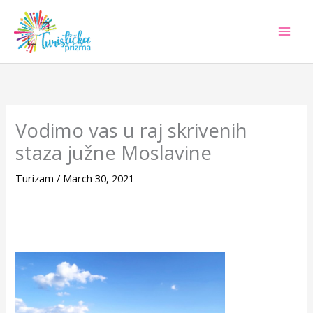
Skip
to
content
Vodimo vas u raj skrivenih
staza južne Moslavine
Turizam
/
March 30, 2021