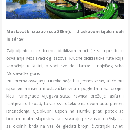
Moslavački izazov (cca 38km): – U zdravom tijelu i duh
je zdrav
Zaljubljenici u ekstremni biciklizam moći će se upustiti u
osvajanje Moslavačkog izazova. Kružne biciklističke rute koja
započinje u Kutini, a vodi sve do Humke – najvišeg vrha
Moslavačke gore.
Put prema osvajanju Humke neće biti jednostavan, ali će biti
ispunjen mirisima moslavačkih vina i pogledima na brojne
kleti i vinograde. Vijugava staza, ravnica, brežuljci, asfalt i
zahtjevni off road, to vas sve očekuje na ovom putu punom
iznenađenja. Cjelokupni uspon na Humku prati potok sa
brojnim malim slapovima koji stvaraju prekrasan doživljaj, a
sa okolnih brda na vas će gledati brojni životinjski svijet.