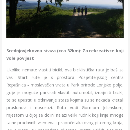
Srednjovjekovna staza (cca 32km): Za rekreativce koji
vole povijest
Ukoliko nemate vlastiti bicikl, ova biciklistička ruta je baš za
vas. Start rute je s prostora Posjetiteljskog centra
Repušnica – moslavačkih vrata u Park prirode Lonjsko polje,
gdje je moguće parkirati vlastiti automobil, iznajmiti bicikl,
te se upustiti u otkrivanje staza kojima su se nekada kretali
praslonovi i nosorozi. Ruta vodi Gornjom Jelenskom,
mjestom u čijoj se dolini nalazi veliki rudnik koji krije mnoge
tajne pradavnih vremena i prapočetaka ovog pitomog kraja,