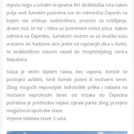
mjestu nego u ostalim krajevima RH. Biciklistička ruta nakon
polja vodi šumskim putevima sve do odmorišta Čeperlin na
kojem vas očekuju nadstrešnice, prostori za roštiljanje,
drveni mol, te mir i tišina uz povremeni cvrkut ptica. Nakon
odmora na Čeperlinu, šumskom cestom se uz lovačku kuću
vraćamo do Radićeve ulice jedne od najstarijih ulica u Kutini,
te biciklističkom stazom nazad do Posjetiteljskog centra
Repušnica.
Staza je većim dijelom ravna, bez uspona. Koriste se
postojeći asfaltni, tvrdi šumski putevi ili močvarni teren.
Zbog mogućih nepovoljnih hidroloških prilika i nailaska na
močvarni neprohodni teren od Vrbaka do Čeperlina
potrebna je prethodna najava Upravi parka zbog provjere
mogućnosti upotrebe staze.
Vrijeme obilaska staze: 2 sata.