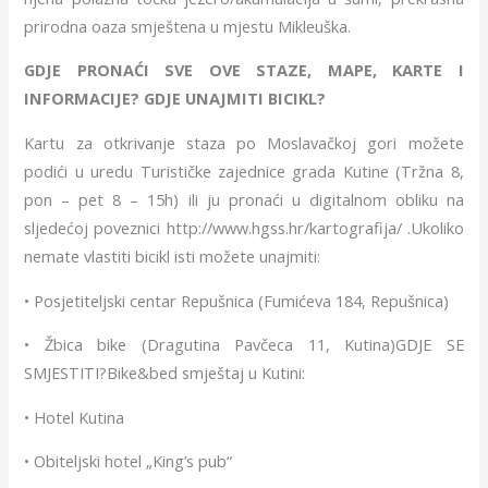
prirodna oaza smještena u mjestu Mikleuška.
GDJE PRONAĆI SVE OVE STAZE, MAPE, KARTE I
INFORMACIJE? GDJE UNAJMITI BICIKL?
Kartu za otkrivanje staza po Moslavačkoj gori možete
podići u uredu Turističke zajednice grada Kutine (Tržna 8,
pon – pet 8 – 15h) ili ju pronaći u digitalnom obliku na
sljedećoj poveznici http://www.hgss.hr/kartografija/ .Ukoliko
nemate vlastiti bicikl isti možete unajmiti:
• Posjetiteljski centar Repušnica (Fumićeva 184, Repušnica)
• Žbica bike (Dragutina Pavčeca 11, Kutina)GDJE SE
SMJESTITI?Bike&bed smještaj u Kutini:
• Hotel Kutina
• Obiteljski hotel „King’s pub“