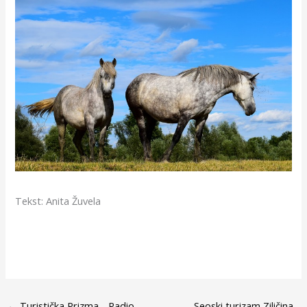
Tekst: Anita Žuvela
←
Turistička Prizma - Radio
Seoski turizam Ziličina -