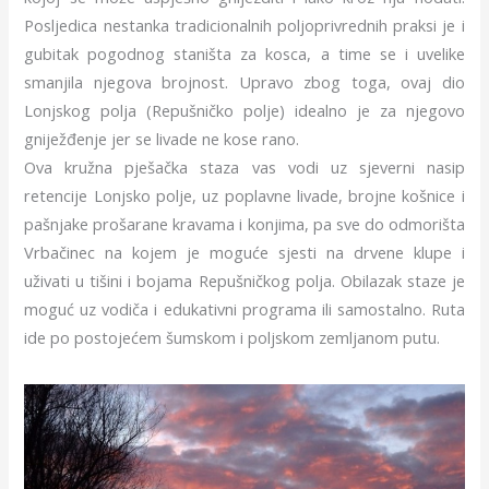
Posljedica nestanka tradicionalnih poljoprivrednih praksi je i
gubitak pogodnog staništa za kosca, a time se i uvelike
smanjila njegova brojnost. Upravo zbog toga, ovaj dio
Lonjskog polja (Repušničko polje) idealno je za njegovo
gniježđenje jer se livade ne kose rano.
Ova kružna pješačka staza vas vodi uz sjeverni nasip
retencije Lonjsko polje, uz poplavne livade, brojne košnice i
pašnjake prošarane kravama i konjima, pa sve do odmorišta
Vrbačinec na kojem je moguće sjesti na drvene klupe i
uživati u tišini i bojama Repušničkog polja. Obilazak staze je
moguć uz vodiča i edukativni programa ili samostalno. Ruta
ide po postojećem šumskom i poljskom zemljanom putu.