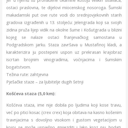
jer u njemu su pronađene okamine kostiju velikih sisavaca,
ostaci praslovna, te dijelovi miocenskog nosoroga. Šumski
makadamski put ove rute vodi do srednjovjekovnih starih
gradova izgrađenih u 13. stoljeću: Jelengrada koji sa svojih
zidina pruža lijep vidik na okolne šume i Košutgrada u blizini
kojeg se nalaze ostaci franjevačkog samostana u
Podgradskom jarku. Staza završava u Mustafinoj kladi, a
karakterizira ju postepeni uspon uz prekrasan krajobraz
iscrtan brojnim vinogradima, voćnjacima i šumskim
bogatstvom.
Težina rute: zahtjevna
Pješačke staze – za ljubitelje dugih šetnji
Košćeva staza (5,0 km):
Košćeva staza, ime nije dobila po ljudima koji kose travu,
već po ptici kosac (crex crex) koja obitava na kasno košenim
travnjacima s dovoljno visokom i gustom vegetacijom u
kojoj se može uspješno gnijezditi i lako kroz nju hodati.