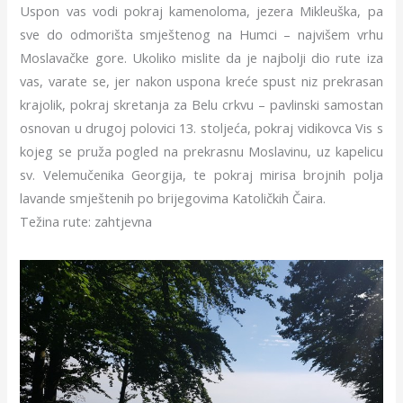
Uspon vas vodi pokraj kamenoloma, jezera Mikleuška, pa
sve do odmorišta smještenog na Humci – najvišem vrhu
Moslavačke gore. Ukoliko mislite da je najbolji dio rute iza
vas, varate se, jer nakon uspona kreće spust niz prekrasan
krajolik, pokraj skretanja za Belu crkvu – pavlinski samostan
osnovan u drugoj polovici 13. stoljeća, pokraj vidikovca Vis s
kojeg se pruža pogled na prekrasnu Moslavinu, uz kapelicu
sv. Velemučenika Georgija, te pokraj mirisa brojnih polja
lavande smještenih po brijegovima Katoličkih Čaira.
Težina rute: zahtjevna