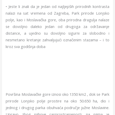
• Jeste li znali da je jedan od najljepših prirodnih kontrasta
nalazi na sat vremena od Zagreba, Park prirode Lonjsko
polje, kao i Moslavačka gore, oba prirodna dragulja nalaze
se dovoljno daleko jedan od drugoga za održavanje
distance, a ujedno su dovoljno sigurni za slobodno i
nesmetano kretanje zahvaljujući označenim stazama – i to
kroz sva godišnja doba
Površina Moslavačke gore iznosi oko 1350 km2 , dok se Park
prirode Lonjsko polje prostire na oko 50.650 ha, dio i
jednog i drugog parka obuhvaća područje južne Moslavine.
Upravo zbog njihove rasprostranjenosti, na njima je