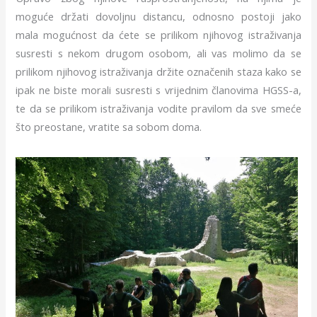
moguće držati dovoljnu distancu, odnosno postoji jako
mala mogućnost da ćete se prilikom njihovog istraživanja
susresti s nekom drugom osobom, ali vas molimo da se
prilikom njihovog istraživanja držite označenih staza kako se
ipak ne biste morali susresti s vrijednim članovima HGSS-a,
te da se prilikom istraživanja vodite pravilom da sve smeće
što preostane, vratite sa sobom doma.