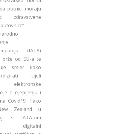
birokratska noćna
da putnici moraju
ati zdravstvene
-putovnice”.
narodno
enje
ompanija (IATA)
e brže od EU-a te
uje smjer kako
ardizirati cijeli
es elektronske
cije o cijepljenju i
 na Covid19. Tako
New Zealand u
dnji s IATA-om
di digitalni