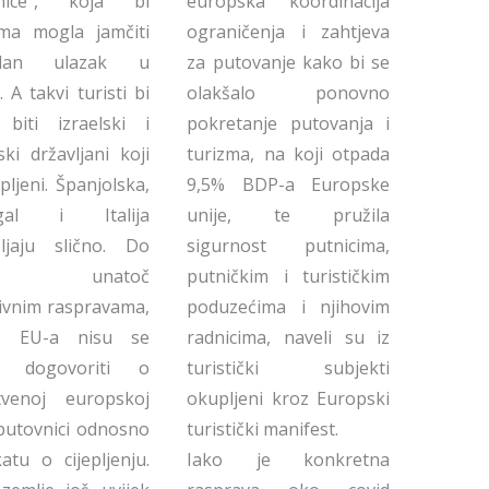
nice”, koja bi
europska koordinacija
ima mogla jamčiti
ograničenja i zahtjeva
odan ulazak u
za putovanje kako bi se
. A takvi turisti bi
olakšalo ponovno
 biti izraelski i
pokretanje putovanja i
ski državljani koji
turizma, na koji otpada
epljeni. Španjolska,
9,5% BDP-a Europske
ugal i Italija
unije, te pružila
šljaju slično. Do
sigurnost putnicima,
a, unatoč
putničkim i turističkim
ivnim raspravama,
poduzećima i njihovim
e EU-a nisu se
radnicima, naveli su iz
e dogovoriti o
turistički subjekti
stvenoj europskoj
okupljeni kroz Europski
putovnici odnosno
turistički manifest.
ikatu o cijepljenju.
Iako je konkretna