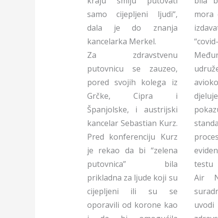
kraju smiju putovati
bila 
samo cijepljeni ljudi“,
mora 
dala je do znanja
izdav
kancelarka Merkel.
“covid
Za zdravstvenu
Među
putovnicu se zauzeo,
udruž
pored svojih kolega iz
aviok
Grčke, Cipra i
djeluj
Španjolske, i austrijski
pokaz
kancelar Sebastian Kurz.
stand
Pred konferenciju Kurz
proc
je rekao da bi “zelena
eviden
putovnica” bila
testu
prikladna za ljude koji su
Air 
cijepljeni ili su se
sura
oporavili od korone kao
uvo