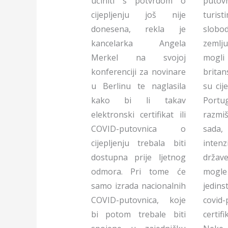
učiniti s potvrdom o
putov
cijepljenju još nije
turist
donesena, rekla je
slob
kancelarka Angela
zemlju
Merkel na svojoj
mogli
konferenciji za novinare
britan
u Berlinu te naglasila
su cij
kako bi li takav
Port
elektronski certifikat ili
razmi
COVID-putovnica o
sad
cijepljenju trebala biti
intenz
dostupna prije ljetnog
držav
odmora. Pri tome će
mogl
samo izrada nacionalnih
jedin
COVID-putovnica, koje
covid-
bi potom trebale biti
certif