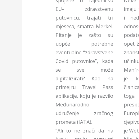
spojene u zajedničku
Neke 
EU- zdravstvenu
imaju 
putovnicu, trajati tri
i ned
mjeseca, smatra Merkel.
odno
Pitanje je zašto su
podat
uopće potrebne
opet ž
eventualne “zdravstvene
znans
Covid putovnice”, kada
učinku 
se sve može
Manfr
digitalizirati? Kao na
je kr
primejru Travel Pass
člani
aplikacije, koju je razvilo
toga 
Međunarodno
prespo
udruženje zračnog
Euro
prometa (IATA).
cjepiv
“Ali to ne znači da na
je Web