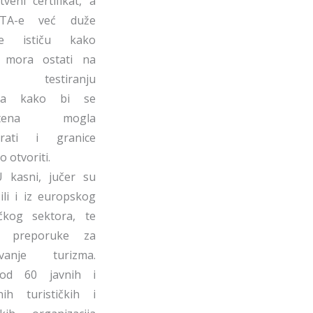
tveni certifikat, a
ATA-e već duže
me ističu kako
 mora ostati na
m testiranju
ika kako bi se
antena mogla
nirati i granice
o otvoriti.
 kasni, jučer su
ili i iz europskog
ičkog sektora, te
eli preporuke za
javanje turizma.
od 60 javnih i
nih turističkih i