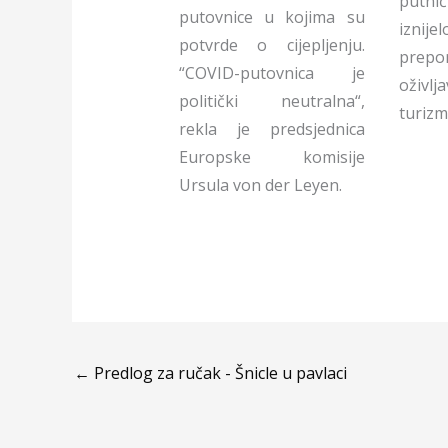
putni
putovnice u kojima su
iznij
potvrde o cijepljenju.
pre
“COVID-putovnica je
oživlj
politički neutralna“,
turizm
rekla je predsjednica
Europske komisije
Ursula von der Leyen.
←
Predlog za ručak - Šnicle u pavlaci