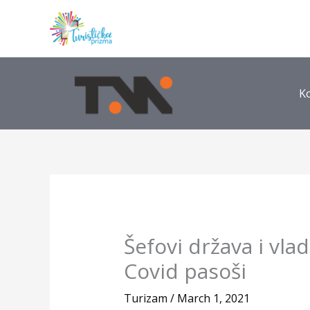
Skip
to
content
K
Šefovi država i vlad
Covid pasoši
Turizam
/
March 1, 2021