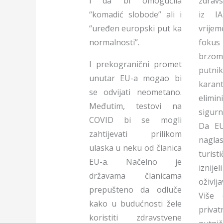
i da bi omogućila
zdravs
“komadić slobode” ali i
iz I
“uređen europski put ka
vrije
normalnosti”.
fokus
brzo
I prekogranični promet
putn
unutar EU-a mogao bi
kar
se odvijati neometano.
elimi
Međutim, testovi na
sigurn
COVID bi se mogli
Da EU
zahtijevati prilikom
naglas
ulaska u neku od članica
turist
EU-a. Načelno je
iznij
državama članicama
oživl
prepušteno da odluče
Više 
kako u budućnosti žele
privat
koristiti zdravstvene