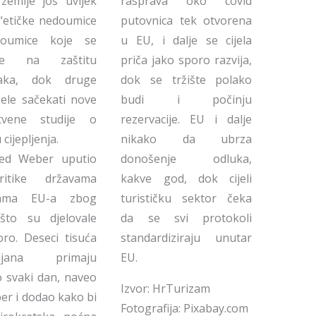
zemlje još uvijek
rasprava oko covid
“etičke nedoumice
putovnica tek otvorena
oumice koje se
u EU, i dalje se cijela
se na zaštitu
priča jako sporo razvija,
aka, dok druge
dok se tržište polako
ele sačekati nove
budi i počinju
tvene studije o
rezervacije. EU i dalje
cijepljenja.
nikako da ubrza
ed Weber uputio
donošenje odluka,
itike državama
kakve god, dok cijeli
cama EU-a zbog
turističku sektor čeka
što su djelovale
da se svi protokoli
ro. Deseci tisuća
standardiziraju unutar
pljana primaju
EU.
o svaki dan, naveo
Izvor: HrTurizam
er i dodao kako bi
Fotografija: Pixabay.com