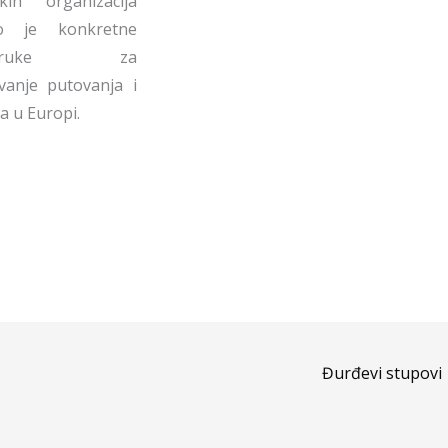
čkih organizacija
elo je konkretne
poruke za
avanje putovanja i
a u Europi.
Đurđevi stupovi